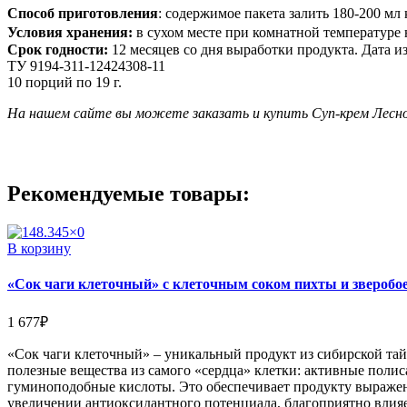
Способ приготовления
: содержимое пакета залить 180-200 мл
Условия хранения:
в сухом месте при комнатной температуре
Срок годности:
12 месяцев со дня выработки продукта. Дата из
ТУ 9194-311-12424308-11
10 порций по 19 г.
На нашем сайте вы можете заказать и купить Суп-крем Лесной
Рекомендуемые товары:
В корзину
«Сок чаги клеточный» с клеточным соком пихты и зверобо
1 677
₽
«Сок чаги клеточный» – уникальный продукт из сибирской та
полезные вещества из самого «сердца» клетки: активные поли
гуминоподобные кислоты. Это обеспечивает продукту выражен
увеличении антиоксидантного потенциала, благоприятно влияе