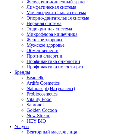
Желудочно-кишечный тракт
Лимфатическая система
Мочевыделительная система
Опорно-двигательная система
Нервная система
Эндокринная система
Микрофлора кишечника
Женское здоровье
Мужское здоровье
Обмен веществ
Против аллергии
Профилактика онкологии
Профилактика полости рта
Бренды
Beautelle
Artlife Cosmetics
Naturasept (Натурасепт)
Probiocosmetics
Vitality Food
Sapronol
Golden Cocoon
New Stream
HEY BIO
Услуги
Векторный массаж лица