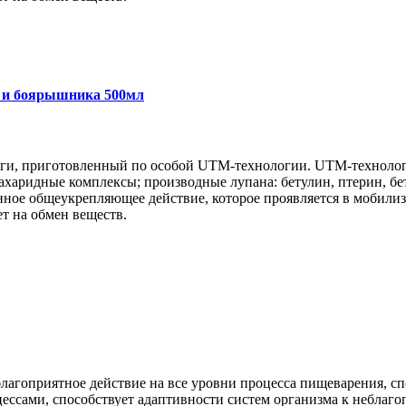
а и боярышника 500мл
йги, приготовленный по особой UTM-технологии. UTM-технологи
сахаридные комплексы; производные лупана: бетулин, птерин, б
ное общеукрепляющее действие, которое проявляется в мобили
т на обмен веществ.
лагоприятное действие на все уровни процесса пищеварения, с
цессами, способствует адаптивности систем организма к неблаг