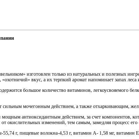
мпании
ельником» изготовлен только из натуральных и полезных ингр
охотничий» вкус, а их терпкий аромат напоминает запах леса и
держится большое количество витаминов, легкоусвояемого белка
ет сильным мочегонным действием, а также отхаркивающим, ж
 мощным антиоксидантным действием, за счет компонентов, ко
 от окислительных изменений, тем самым, замедляя процесс его 
ды-55,74 г, пищевые волокна-4,53 г, витамин А- 1,58 мг, витамин Е-