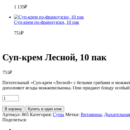
1 135
₽
Суп-крем по-французски, 10 пак
751
₽
Суп-крем Лесной, 10 пак
751
₽
Питательный «Суп-крем «Лесной» с белыми грибами и можжеве
дополняют ягоды можжевельника. Они придают блюду особый, «
В корзину
Купить в один клик
Артикул:
865
Категория:
Супы
Метки:
Витамины
,
Дыхательная
Поделиться: