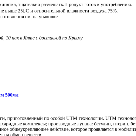
 кипятка, тщательно размешать. Продукт готов к употреблению.
 не выше 25С и относительной влажности воздуха 75%.
готовления см. на упаковке
, 10 пак в Ялте с доставкой по Крыму
ем 500мл
йги, приготовленный по особой UTM-технологии. UTM-технологи
сахаридные комплексы; производные лупана: бетулин, птерин, б
ное общеукрепляющее действие, которое проявляется в мобили
т на обмен веществ.