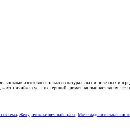
льником» изготовлен только из натуральных и полезных ингре
охотничий» вкус, а их терпкий аромат напоминает запах леса и
 система
,
Желудочно-кишечный тракт
,
Мочевыделительная сист