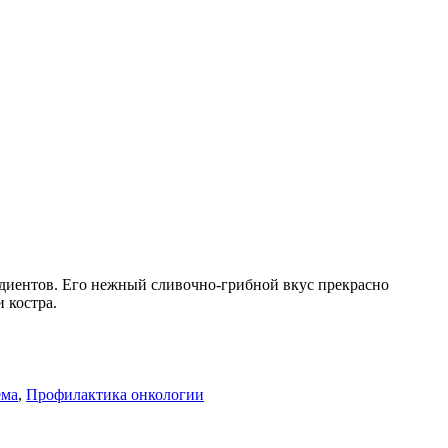
диентов. Его нежный сливочно-грибной вкус прекрасно
 костра.
ема
,
Профилактика онкологии