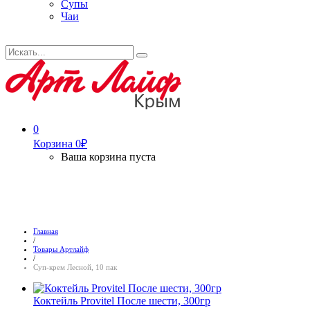
Супы
Чаи
Искать...
Search
0
Корзина
0
₽
Ваша корзина пуста
Главная
/
Товары Артлайф
/
Суп-крем Лесной, 10 пак
Коктейль Provitel После шести, 300гр