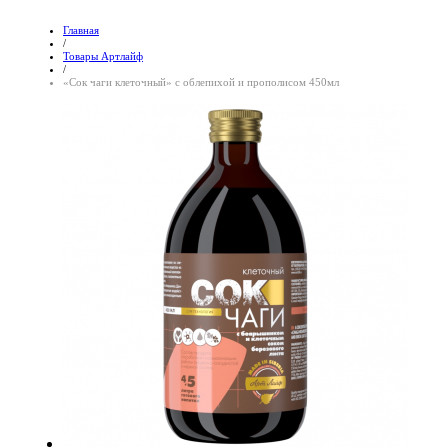
Главная
/
Товары Артлайф
/
«Сок чаги клеточный» с облепихой и прополисом 450мл