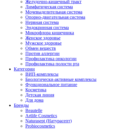
Желудочно-кишечный тракт
Лимфатическая система
Мочевыделительная система
Опорно-двигательная система
Нервная система
Эндокринная система
Микрофлора кишечника
Женское здоровье
Мужское здоровье
Обмен веществ
Против аллергии
Профилактика онкологии
Профилактика полости рта
Категории
ВИП-комплексы
Биологически-активные комплексы
Функциональное питание
Косметика
Детская линия
Для дома
Бренды
Beautelle
Artlife Cosmetics
Naturasept (Натурасепт)
Probiocosmetics