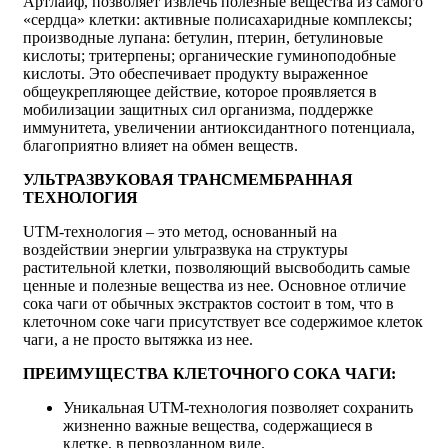
Артлайф, позволяет извлечь полезные вещества из самого
«сердца» клетки: активные полисахаридные комплексы;
производные лупана: бетулин, птерин, бетулиновые
кислоты; тритерпены; органические гуминоподобные
кислоты. Это обеспечивает продукту выраженное
общеукрепляющее действие, которое проявляется в
мобилизации защитных сил организма, поддержке
иммунитета, увеличении антиоксидантного потенциала,
благоприятно влияет на обмен веществ.
УЛЬТРАЗВУКОВАЯ ТРАНСМЕМБРАННАЯ
ТЕХНОЛОГИЯ
UTM-технология – это метод, основанный на
воздействии энергии ультразвука на структуры
растительной клетки, позволяющий высвободить самые
ценные и полезные вещества из нее. Основное отличие
сока чаги от обычных экстрактов состоит в том, что в
клеточном соке чаги присутствует все содержимое клеток
чаги, а не просто вытяжка из нее.
ПРЕИМУЩЕСТВА КЛЕТОЧНОГО СОКА ЧАГИ:
Уникальная UTM-технология позволяет сохранить
жизненно важные вещества, содержащиеся в
клетке, в первозданном виде.