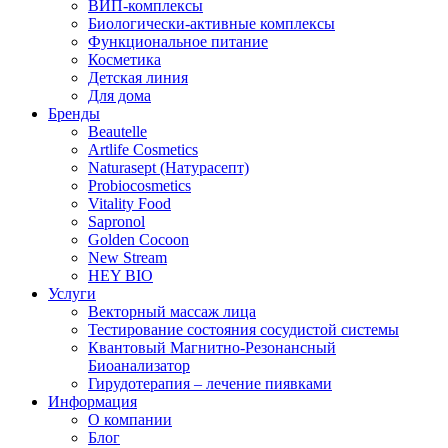
ВИП-комплексы
Биологически-активные комплексы
Функциональное питание
Косметика
Детская линия
Для дома
Бренды
Beautelle
Artlife Cosmetics
Naturasept (Натурасепт)
Probiocosmetics
Vitality Food
Sapronol
Golden Cocoon
New Stream
HEY BIO
Услуги
Векторный массаж лица
Тестирование состояния сосудистой системы
Квантовый Магнитно-Резонансный
Биоанализатор
Гирудотерапия – лечение пиявками
Информация
О компании
Блог