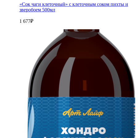
«Сок чаги клеточный» с клеточным соком пихты и
зверобоем 500мл
1 677
₽