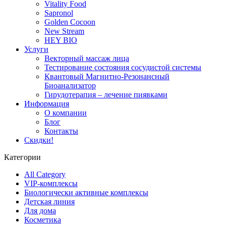
Vitality Food
Sapronol
Golden Cocoon
New Stream
HEY BIO
Услуги
Векторный массаж лица
Тестирование состояния сосудистой системы
Квантовый Магнитно-Резонансный
Биоанализатор
Гирудотерапия – лечение пиявками
Информация
О компании
Блог
Контакты
Скидки!
Категории
All Category
VIP-комплексы
Биологически активные комплексы
Детская линия
Для дома
Косметика