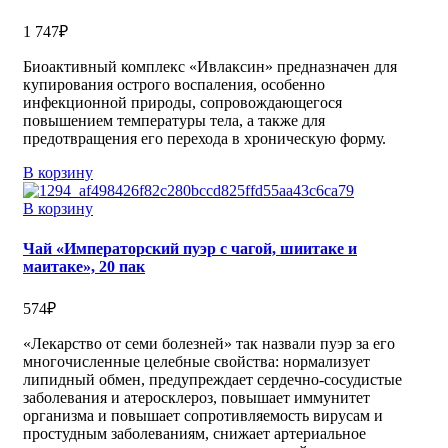
1 747
₽
Биоактивный комплекс «Ивлаксин» предназначен для
купирования острого воспаления, особенно
инфекционной природы, сопровождающегося
повышением температуры тела, а также для
предотвращения его перехода в хроническую форму.
В корзину
В корзину
Чай «Императорский пуэр с чагой, шиитаке и
маитаке», 20 пак
574
₽
«Лекарство от семи болезней» так назвали пуэр за его
многочисленные целебные свойства: нормализует
липидный обмен, предупреждает сердечно-сосудистые
заболевания и атеросклероз, повышает иммунитет
организма и повышает сопротивляемость вирусам и
простудным заболеваниям, снижает артериальное