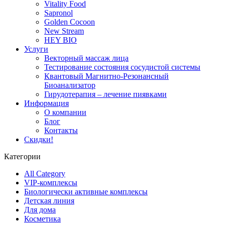
Vitality Food
Sapronol
Golden Cocoon
New Stream
HEY BIO
Услуги
Векторный массаж лица
Тестирование состояния сосудистой системы
Квантовый Магнитно-Резонансный
Биоанализатор
Гирудотерапия – лечение пиявками
Информация
О компании
Блог
Контакты
Скидки!
Категории
All Category
VIP-комплексы
Биологически активные комплексы
Детская линия
Для дома
Косметика