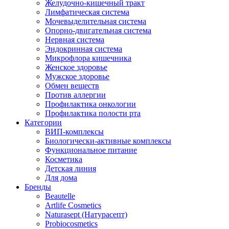
Желудочно-кишечный тракт
Лимфатическая система
Мочевыделительная система
Опорно-двигательная система
Нервная система
Эндокринная система
Микрофлора кишечника
Женское здоровье
Мужское здоровье
Обмен веществ
Против аллергии
Профилактика онкологии
Профилактика полости рта
Категории
ВИП-комплексы
Биологически-активные комплексы
Функциональное питание
Косметика
Детская линия
Для дома
Бренды
Beautelle
Artlife Cosmetics
Naturasept (Натурасепт)
Probiocosmetics