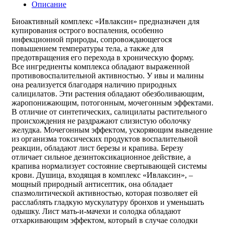
Описание
Биоактивный комплекс «Ивлаксин» предназначен для
купирования острого воспаления, особенно
инфекционной природы, сопровождающегося
повышением температуры тела, а также для
предотвращения его перехода в хроническую форму.
Все ингредиенты комплекса обладают выраженной
противовоспалительной активностью. У ивы и малины
она реализуется благодаря наличию природных
салицилатов. Эти растения обладают обезболивающим,
жаропонижающим, потогонным, мочегонным эффектами.
В отличие от синтетических, салицилаты растительного
происхождения не раздражают слизистую оболочку
желудка. Мочегонным эффектом, ускоряющим выведение
из организма токсических продуктов воспалительной
реакции, обладают лист березы и крапива. Березу
отличает сильное дезинтоксикационное действие, а
крапива нормализует состояние свертывающей системы
крови. Душица, входящая в комплекс «Ивлаксин», –
мощный природный антисептик, она обладает
спазмолитической активностью, которая позволяет ей
расслаблять гладкую мускулатуру бронхов и уменьшать
одышку. Лист мать-и-мачехи и солодка обладают
отхаркивающим эффектом, который в случае солодки