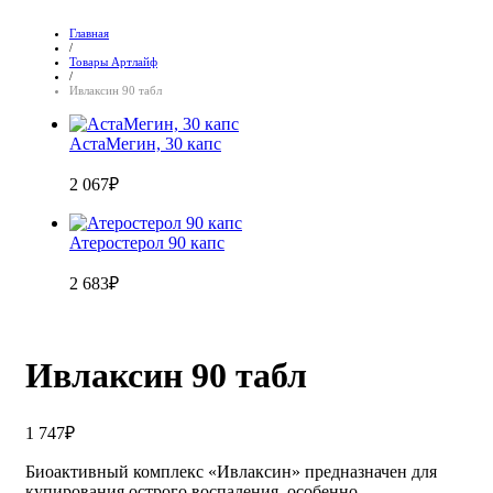
Главная
/
Товары Артлайф
/
Ивлаксин 90 табл
АстаМегин, 30 капс
2 067
₽
Атеростерол 90 капс
2 683
₽
Ивлаксин 90 табл
1 747
₽
Биоактивный комплекс «Ивлаксин» предназначен для
купирования острого воспаления, особенно