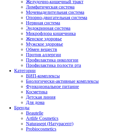
Желудочно-кишечный тракт
Лимфатическая система
Мочевыделительная система
Опорно-двигательная система
Нервная система
Эндокринная система
Микрофлора кишечника
Женское здоровье
Мужское здоровье
Обмен веществ
Против аллергии
Профилактика онкологии
Профилактика полости рта
Категории
ВИП-комплексы
Биологически-активные комплексы
Функциональное питание
Косметика
Детская линия
Для дома
Бренды
Beautelle
Artlife Cosmetics
Naturasept (Натурасепт)
Probiocosmetics