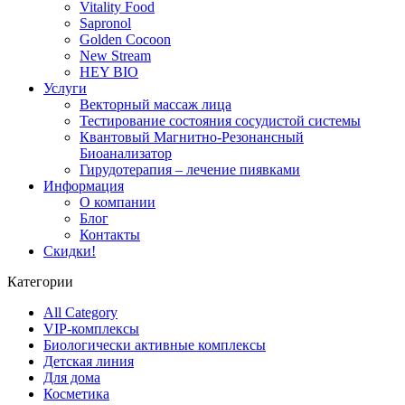
Vitality Food
Sapronol
Golden Cocoon
New Stream
HEY BIO
Услуги
Векторный массаж лица
Тестирование состояния сосудистой системы
Квантовый Магнитно-Резонансный
Биоанализатор
Гирудотерапия – лечение пиявками
Информация
О компании
Блог
Контакты
Скидки!
Категории
All Category
VIP-комплексы
Биологически активные комплексы
Детская линия
Для дома
Косметика