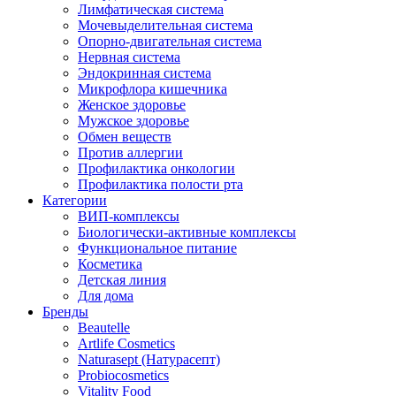
Лимфатическая система
Мочевыделительная система
Опорно-двигательная система
Нервная система
Эндокринная система
Микрофлора кишечника
Женское здоровье
Мужское здоровье
Обмен веществ
Против аллергии
Профилактика онкологии
Профилактика полости рта
Категории
ВИП-комплексы
Биологически-активные комплексы
Функциональное питание
Косметика
Детская линия
Для дома
Бренды
Beautelle
Artlife Cosmetics
Naturasept (Натурасепт)
Probiocosmetics
Vitality Food