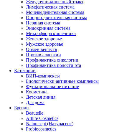
Желудочно-кишечный тракт
Лимфатическая система
Мочевыделительная система
Опорно-двигательная система
Нервная система
Эндокринная система
Микрофлора кишечника
Женское здоровье
Мужское здоровье
Обмен веществ
Против аллергии
Профилактика онкологии
Профилактика полости рта
Категории
ВИП-комплексы
Биологически-активные комплексы
Функциональное питание
Косметика
Детская линия
Для дома
Бренды
Beautelle
Artlife Cosmetics
Naturasept (Натурасепт)
Probiocosmetics