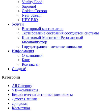
Vitality Food
Sapronol
Golden Cocoon
New Stream
HEY BIO
Услуги
Векторный массаж лица
Тестирование состояния сосудистой системы
Квантовый Магнитно-Резонансный
Биоанализатор
Гирудотерапия – лечение пиявками
Информация
О компании
Блог
Контакты
Скидки!
Категории
All Category
VIP-комплексы
Биологически активные комплексы
Детская линия
Для дома
Косметика