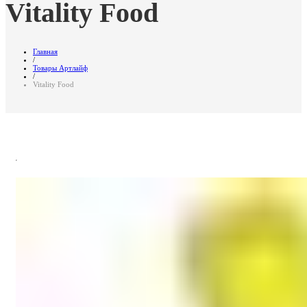
Vitality Food
Главная
/
Товары Артлайф
/
Vitality Food