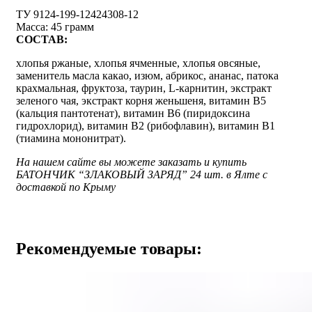
ТУ 9124-199-12424308-12
Масса: 45 грамм
СОСТАВ:
хлопья ржаные, хлопья ячменные, хлопья овсяные,
заменитель масла какао, изюм, абрикос, ананас, патока
крахмальная, фруктоза, таурин, L-карнитин, экстракт
зеленого чая, экстракт корня женьшеня, витамин В5
(кальция пантотенат), витамин В6 (пиридоксина
гидрохлорид), витамин В2 (рибофлавин), витамин В1
(тиамина мононитрат).
На нашем сайте вы можете заказать и купить
БАТОНЧИК “ЗЛАКОВЫЙ ЗАРЯД” 24 шт. в Ялте с
доставкой по Крыму
Рекомендуемые товары: