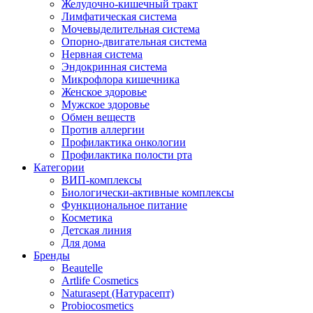
Желудочно-кишечный тракт
Лимфатическая система
Мочевыделительная система
Опорно-двигательная система
Нервная система
Эндокринная система
Микрофлора кишечника
Женское здоровье
Мужское здоровье
Обмен веществ
Против аллергии
Профилактика онкологии
Профилактика полости рта
Категории
ВИП-комплексы
Биологически-активные комплексы
Функциональное питание
Косметика
Детская линия
Для дома
Бренды
Beautelle
Artlife Cosmetics
Naturasept (Натурасепт)
Probiocosmetics