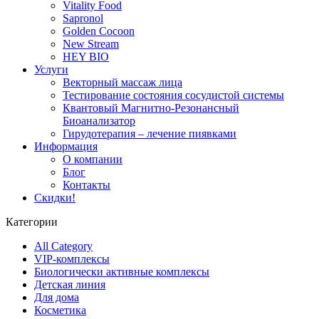
Vitality Food
Sapronol
Golden Cocoon
New Stream
HEY BIO
Услуги
Векторный массаж лица
Тестирование состояния сосудистой системы
Квантовый Магнитно-Резонансный
Биоанализатор
Гирудотерапия – лечение пиявками
Информация
О компании
Блог
Контакты
Скидки!
Категории
All Category
VIP-комплексы
Биологически активные комплексы
Детская линия
Для дома
Косметика