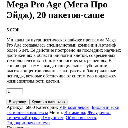
Mega Pro Age (Мега Про
Эйдж), 20 пакетов-саше
5 079
₽
Уникальная нутрицевтическая anti-age программа Mega
Pro Age cоздавалаcь специалистами компании Артлайф
более 5 лет. Её действие построено на последних научных
достижениях в области биологии клетки, современных
технологических и биотехнологических решениях. В
состав программы входят специальные субстанции,
высококонцентрированные экстракты и бактериальные
пептиды, которые обеспечивают системную поддержку
жизнедеятельности клетки.
В корзину
Купить в один клик
Артикул:
6800
Категории:
VIP-комплексы
,
Биологически
активные комплексы
Метки:
Витамины
,
Желудочно-
кишечный тракт
,
Иммунитет
,
Обмен веществ
,
Эндокринная система
Поделиться: