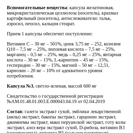
Вспомогательные вещества
: капсула желатиновая,
микрокристаллическая целлюлоза (носитель), крахмал
картофельный (носитель), антислеживатели: тальк,
аэросил, неосил, кальция стеарат.
Прием 1 капсулы обеспечит поступление:
Витамин С – 30 мг – 501%, цинк 3,75 мг – 252, коэнзим
Q10 – 7,5 мг – 25%, липоевая кислота – 7,5 мг – 25%,
марганец – 0,5 мг – 25%, медь – 0,25 мг – 25%, янтарная
кислота – 30 мг – 15%, L-карнитин – 45 мг – 15%,
гесперидин – 30 мг – 15%, магний – 50 мг – 12,51,
карнозин – 20 мг – 10% от адекватного уровня
потребления.
Капсула №3
, светло-зеленая, массой 600 мг
Свидетельство о государственной регистрации
№АМ.01.48.01.003.Е.000043.04.19 от 02.04.2019
Состав
: галеги экстракт сухой, эмблики лекарственной
(амлы) экстракт, бакопы экстракт, гарцинии экстракт,
джимнемы экстракт, маки перуанской экстракт, готу колы
экстракт, алоэ вера экстракт сухой, D-рибоза, витамин В3
(никотинамид), витамин В5 (кальция пантотенат),