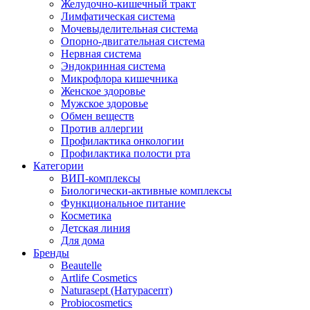
Желудочно-кишечный тракт
Лимфатическая система
Мочевыделительная система
Опорно-двигательная система
Нервная система
Эндокринная система
Микрофлора кишечника
Женское здоровье
Мужское здоровье
Обмен веществ
Против аллергии
Профилактика онкологии
Профилактика полости рта
Категории
ВИП-комплексы
Биологически-активные комплексы
Функциональное питание
Косметика
Детская линия
Для дома
Бренды
Beautelle
Artlife Cosmetics
Naturasept (Натурасепт)
Probiocosmetics