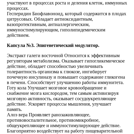
участвуют в процессах роста и деления клеток, иммунных
процессах.
Гесперидин Биофлавоноид, который содержится в плодах
цитрусовых. Обладает антиоксидантным,
вазопротективным, антиаллергическим,
иммуностимулирующим, гиполипидемическим
действием.
Капсула №3. Эпигенетический модулятор.
Экстракт галеги восточной Относится к эффективным
регуляторам метаболизма. Оказывает гипогликемическое
действие, обладает способностью увеличивать
толерантность организма к глюкозе, ингибирует
почечную инсулиназу и повышает содержание гликогена
в печени. Способствует улучшению работы иммунитета.
Готу кола Улучшает мозговое кровообращение и
снабжение мозга кислородом, тем самым активизируя
мозговую активность, оказывает сосудоукрепляющее
действие. Ускоряет процессы мышления, улучшает
память.
Алоэ вера Проявляет ранозаживляющее,
противовоспалительное, противомикробное,
общеукрепляющее и иммуностимулирующее действие.
Благоприятно воздействует на работу пищеварительной