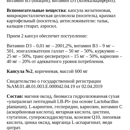
витамин В3 (ниацин), витамин D3 (холекальциферол).
Вспомогательные вещества
: капсула желатиновая,
микрокристаллическая целлюлоза (носитель), крахмал
картофельный (носитель), антислеживатели: тальк,
кальция стеарат, аэросил.
Прием 2 капсул обеспечит поступление:
Витамин D3 – 0,01 мг – 2001,2%, витамин В3 – 9 мг –
501, эпигаллокатехин галлат – 50 мг – 50%, куркумин –
25 мг – 50%, транс-ресвератрол – 15 мг – 50%, карнозин –
40 мг – 20% от адекватного уровня потребления.
Капсула №2
, коричневая, массой 600 мг
Свидетельство о государственной регистрации
№АМ.01.48.01.003.Е.000042.04.19 от 02.04.2019
Состав:
магния оксид, биомасса гидролизованная сухая
«ультрализат пептидный LB-Pl» (на основе Lactobacillus
plantarum), L-карнитин, гесперидин, карнозин, витамин С
(аскорбиновая кислота), янтарная кислота, цистеин,
глутатион, супероксиддисмутаза, коэнзим Q10, липоевая
кислота, цинка оксид, марганца L-аспарагинат, меди
цитрат.