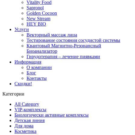
Vitality Food
Sapronol
Golden Cocoon
New Stream
HEY BIO
Услуги
Векторный массаж лица
Тестирование состояния сосудистой системы
Квантовый Магнитно-Резонансный
Биоанализатор
Гирудотерапия – лечение пиявками
Информация
О компании
Блог
Контакты
Скидки!
Категории
All Category
VIP-комплексы
Биологически активные комплексы
Детская линия
Для дома
Косметика