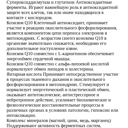
Супероксиддисмутаза и глутатион Антиоксидантные
ферменты. Играют важнейшую роль в антиоксидантной
защите всех клеток, так или иначе находящихся в
контакте с кислородом.
Коэнзим Q10 Клеточный антиоксидант, принимает
участие в реакциях окислительного фосфорилирования,
является компонентом цепи переноса электронов в
митохондриях. С возрастом синтез коэнзима Q10 в
организме значительно снижается, необходимо его
дополнительное поступление извне.
Коэнзим Q10 совместно с L-карнитином обеспечивает
энергообмен сердечной мышцы.
Коэнзим Q10 совместно с альфа-липоевой кислотой
нормализуют обмен липидов и холестерина.
Янтарная кислота Принимает непосредственное участие
в процессах тканевого дыхания и окислительного
фосфорилирования в митохондриях. Стимулирует и
нормализует энергетический и пластический обмен,
оказывает антитоксическое, антистрессорное и
нейротропное действие, усиливает биохимические и
физиологические восстановительные процессы в
различных органах в условиях патологии, гипоксии или
интоксикации.
Комплекс минералов (магний, цинк, медь, марганец)
Поддерживают активность ферментных систем,