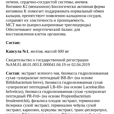
печени, сердечно-сосудистой системы; анемия.
Витамин К2 (менахинон) Биологически активная форма
витамина K помогает поддерживать нормальный обмен
кальция, препятствует появлению кальциноза сосудов,
сохраняет их эластичность и проницаемость.
МСТ масло (каприл-каприновые триглицериды)
Обеспечивают энергетический баланс для
восстановления клеток организма.
Состав:
Капсула №1
, желтая, массой 600 мг
Свидетельство о государственной регистрации
№АМ.01.48.01.003.Е.000041.04.19 от 02.04.2019
Состав
: экстракт зеленого чая, биомасса гидролизованная
сухая «ультрализат пептидный BB-Br» (на основе
Bifidobacterium breve), биомасса гидролизованная сухая
«ультрализат пептидный LB-Hl» (на основе Lactobacillus
helveticus), биомасса гидролизованная сухая «ультрализат
пептидный PR-Frd» (на основе Propionibacterium
freudenreichii), физалиса плодов экстракт, терминалии
белерики сухой экстракт, терминалии чебулы сухой
экстракт, карнозин, куркумы экстракт, транс-ресвератрол,