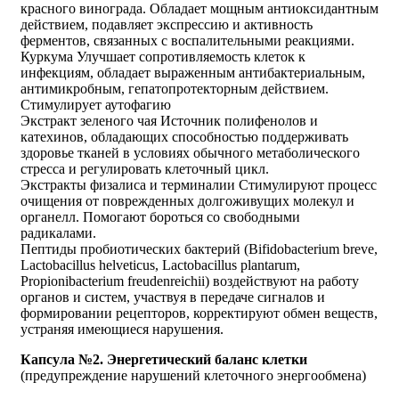
красного винограда. Обладает мощным антиоксидантным
действием, подавляет экспрессию и активность
ферментов, связанных с воспалительными реакциями.
Куркума Улучшает сопротивляемость клеток к
инфекциям, обладает выраженным антибактериальным,
антимикробным, гепатопротекторным действием.
Стимулирует аутофагию
Экстракт зеленого чая Источник полифенолов и
катехинов, обладающих способностью поддерживать
здоровье тканей в условиях обычного метаболического
стресса и регулировать клеточный цикл.
Экстракты физалиса и терминалии Стимулируют процесс
очищения от поврежденных долгоживущих молекул и
органелл. Помогают бороться со свободными
радикалами.
Пептиды пробиотических бактерий (Bifidobacterium breve,
Lactobacillus helveticus, Lactobacillus plantarum,
Propionibacterium freudenreichii) воздействуют на работу
органов и систем, участвуя в передаче сигналов и
формировании рецепторов, корректируют обмен веществ,
устраняя имеющиеся нарушения.
Капсула №2. Энергетический баланс клетки
(предупреждение нарушений клеточного энергообмена)