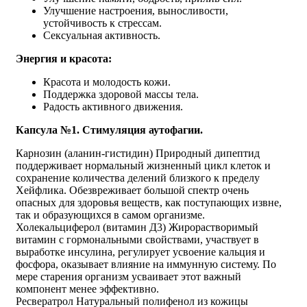
Улучшение настроения, выносливости,
устойчивость к стрессам.
Сексуальная активность.
Энергия и красота:
Красота и молодость кожи.
Поддержка здоровой массы тела.
Радость активного движения.
Капсула №1. Стимуляция аутофагии.
Карнозин (аланин-гистидин) Природный дипептид
поддерживает нормальный жизненный цикл клеток и
сохранение количества делений близкого к пределу
Хейфлика. Обезвреживает большой спектр очень
опасных для здоровья веществ, как поступающих извне,
так и образующихся в самом организме.
Холекальциферол (витамин Д3) Жирорастворимый
витамин с гормональными свойствами, участвует в
выработке инсулина, регулирует усвоение кальция и
фосфора, оказывает влияние на иммунную систему. По
мере старения организм усваивает этот важный
компонент менее эффективно.
Ресвератрол Натуральный полифенол из кожицы