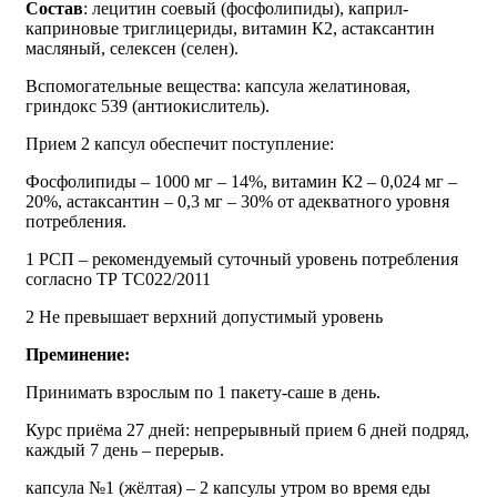
Состав
: лецитин соевый (фосфолипиды), каприл-
каприновые триглицериды, витамин К2, астаксантин
масляный, селексен (селен).
Вспомогательные вещества: капсула желатиновая,
гриндокс 539 (антиокислитель).
Прием 2 капсул обеспечит поступление:
Фосфолипиды – 1000 мг – 14%, витамин К2 – 0,024 мг –
20%, астаксантин – 0,3 мг – 30% от адекватного уровня
потребления.
1 РСП – рекомендуемый суточный уровень потребления
согласно ТР ТС022/2011
2 Не превышает верхний допустимый уровень
Преминение:
Принимать взрослым по 1 пакету-саше в день.
Курс приёма 27 дней: непрерывный прием 6 дней подряд,
каждый 7 день – перерыв.
капсула №1 (жёлтая) – 2 капсулы утром во время еды