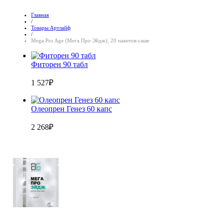
Главная
/
Товары Артлайф
/
Mega Pro Age (Мега Про Эйдж), 20 пакетов-саше
Фиторен 90 табл
1 527
₽
Олеопрен Генез 60 капс
2 268
₽