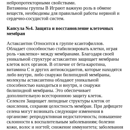
нейропротекторными свойствами.
Витамины группы В Играют важную роль в обмене
веществ, необходимы для правильной работы нервной и
сердечно-сосудистой систем.
Капсула №4. Защита и восстановление клеточных
мембран
Астаксантин Относится к группе ксантофиллов.
Обладает способностью стабилизировать клетки, играя
роль «заклепки» между мембранами. Благодаря своей
уникальной структуре астаксантин защищает мембраны
клеток всех органов. В отличие от бета-каротина,
витамина C и других антиоксидантов, которые находятся
либо внутри, либо снаружи билипидной мембраны,
молекулы астаксантина обладают уникальной
способностью находиться и внутри, и снаружи
билипидной мембраны. Это обеспечивает
дополнительную всестороннюю защиту клеток.
Селексен Защищает липидные структуры клеток от
окисления, сохраняя целостность мембран. При дефиците
селена могут возникать следующие изменения в
организме: репродуктивная недостаточность; повышение
склонности к воспалительным заболеваниям; болезни
кожи, волос и ногтей; снижение иммунитета; заболевания