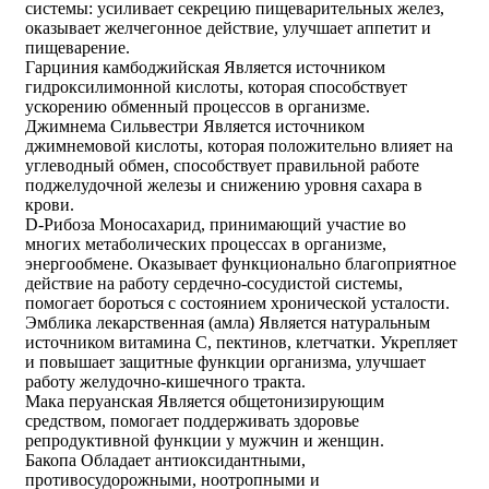
системы: усиливает секрецию пищеварительных желез,
оказывает желчегонное действие, улучшает аппетит и
пищеварение.
Гарциния камбоджийская Является источником
гидроксилимонной кислоты, которая способствует
ускорению обменный процессов в организме.
Джимнема Сильвестри Является источником
джимнемовой кислоты, которая положительно влияет на
углеводный обмен, способствует правильной работе
поджелудочной железы и снижению уровня сахара в
крови.
D-Рибоза Моносахарид, принимающий участие во
многих метаболических процессах в организме,
энергообмене. Оказывает функционально благоприятное
действие на работу сердечно-сосудистой системы,
помогает бороться с состоянием хронической усталости.
Эмблика лекарственная (амла) Является натуральным
источником витамина С, пектинов, клетчатки. Укрепляет
и повышает защитные функции организма, улучшает
работу желудочно-кишечного тракта.
Мака перуанская Является общетонизирующим
средством, помогает поддерживать здоровье
репродуктивной функции у мужчин и женщин.
Бакопа Обладает антиоксидантными,
противосудорожными, ноотропными и