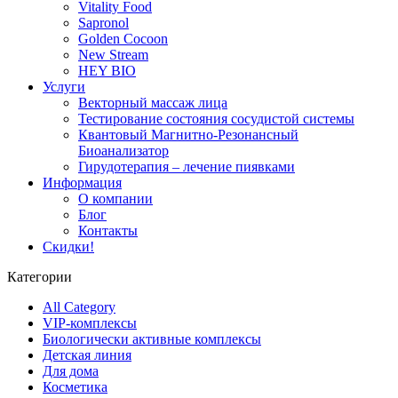
Vitality Food
Sapronol
Golden Cocoon
New Stream
HEY BIO
Услуги
Векторный массаж лица
Тестирование состояния сосудистой системы
Квантовый Магнитно-Резонансный
Биоанализатор
Гирудотерапия – лечение пиявками
Информация
О компании
Блог
Контакты
Скидки!
Категории
All Category
VIP-комплексы
Биологически активные комплексы
Детская линия
Для дома
Косметика