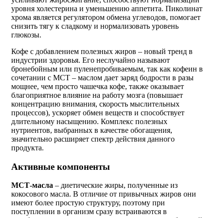
уровня холестерина и уменьшению аппетита. Пиколинат
хрома является регулятором обмена углеводов, помогает
снизить тягу к сладкому и нормализовать уровень
глюкозы.
Кофе с добавлением полезных жиров – новый тренд в
индустрии здоровья. Его неслучайно называют
бронебойным или пуленепробиваемым, так как кофеин в
сочетании с МСТ – маслом дает заряд бодрости в разы
мощнее, чем просто чашечка кофе, также оказывает
благоприятное влияние на работу мозга (повышает
концентрацию внимания, скорость мыслительных
процессов), ускоряет обмен веществ и способствует
длительному насыщению. Комплекс полезных
нутриентов, выбранных в качестве обогащения,
значительно расширяет спектр действия данного
продукта.
Активные компоненты
МСТ-масла
– диетические жиры, полученные из
кокосового масла. В отличие от привычных жиров они
имеют более простую структуру, поэтому при
поступлении в организм сразу встраиваются в