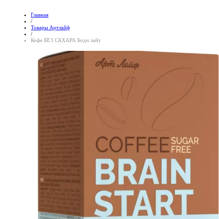
Главная
/
Товары Артлайф
/
Кофе БЕЗ САХАРА Боди лайт