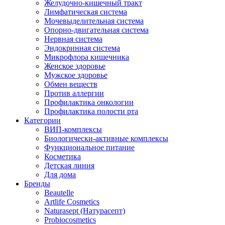
Желудочно-кишечный тракт
Лимфатическая система
Мочевыделительная система
Опорно-двигательная система
Нервная система
Эндокринная система
Микрофлора кишечника
Женское здоровье
Мужское здоровье
Обмен веществ
Против аллергии
Профилактика онкологии
Профилактика полости рта
Категории
ВИП-комплексы
Биологически-активные комплексы
Функциональное питание
Косметика
Детская линия
Для дома
Бренды
Beautelle
Artlife Cosmetics
Naturasept (Натурасепт)
Probiocosmetics