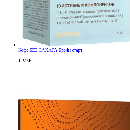
Кофе БЕЗ САХАРА Брэйн старт
1 245
₽