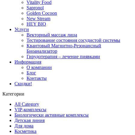
Vitality Food
Sapronol
Golden Cocoon
New Stream
HEY BIO
Услуги
Векторный массаж лица
Тестирование состояния сосудистой системы
Квантовый Магнитно-Резонансный
Биоанализатор
Гирудотерапия – лечение пиявками
Информация
О компании
Блог
Контакты
Скидки!
Категории
All Category
VIP-комплексы
Биологически активные комплексы
Детская линия
Для дома
Косметика