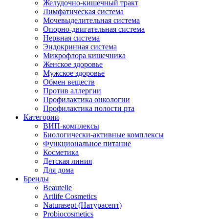
Желудочно-кишечный тракт
Лимфатическая система
Мочевыделительная система
Опорно-двигательная система
Нервная система
Эндокринная система
Микрофлора кишечника
Женское здоровье
Мужское здоровье
Обмен веществ
Против аллергии
Профилактика онкологии
Профилактика полости рта
Категории
ВИП-комплексы
Биологически-активные комплексы
Функциональное питание
Косметика
Детская линия
Для дома
Бренды
Beautelle
Artlife Cosmetics
Naturasept (Натурасепт)
Probiocosmetics