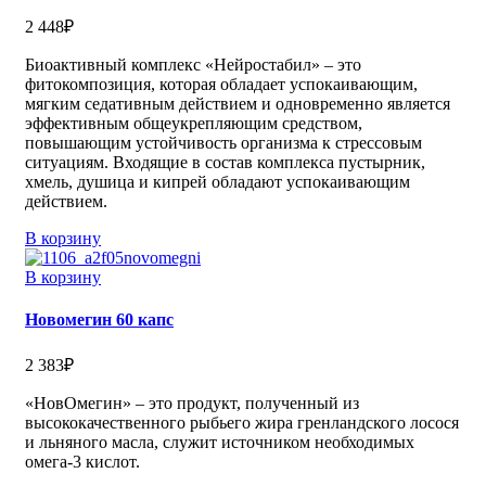
2 448
₽
Биоактивный комплекс «Нейростабил» – это
фитокомпозиция, которая обладает успокаивающим,
мягким седативным действием и одновременно является
эффективным общеукрепляющим средством,
повышающим устойчивость организма к стрессовым
ситуациям. Входящие в состав комплекса пустырник,
хмель, душица и кипрей обладают успокаивающим
действием.
В корзину
В корзину
Новомегин 60 капс
2 383
₽
«НовОмегин» – это продукт, полученный из
высококачественного рыбьего жира гренландского лосося
и льняного масла, служит источником необходимых
омега-3 кислот.