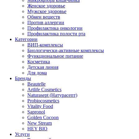
Микрофлора кишечника
Женское здоровье
Мужское здоровье
Обмен веществ
Против аллергии
Профилактика онкологии
Профилактика полости рта
Категории
ВИП-комплексы
Биологически-активные комплексы
Функциональное питание
Косметика
Детская линия
Для дома
Бренды
Beautelle
Artlife Cosmetics
Naturasept (Натурасепт)
Probiocosmetics
Vitality Food
Sapronol
Golden Cocoon
New Stream
HEY BIO
Услуги