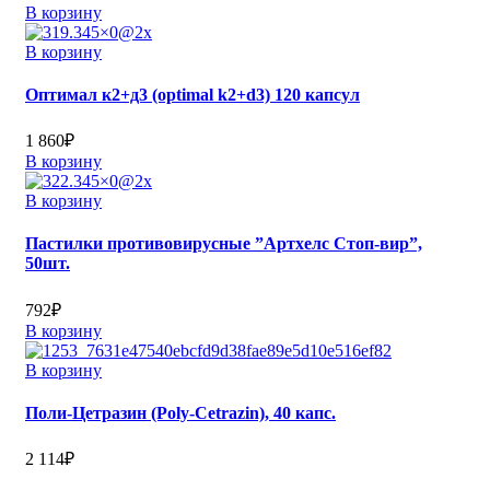
В корзину
В корзину
Оптимал к2+д3 (optimal k2+d3) 120 капсул
1 860
₽
В корзину
В корзину
Пастилки противовирусные ”Артхелс Стоп-вир”,
50шт.
792
₽
В корзину
В корзину
Поли-Цетразин (Poly-Cetrazin), 40 капс.
2 114
₽