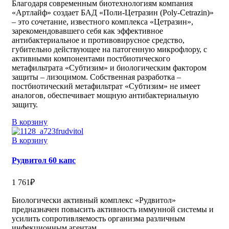
Благодаря современным биотехнологиям компания
«Артлайф» создает БАД «Поли-Цетразин (Poly-Cetrazin)»
– это сочетание, известного комплекса «Цетразин»,
зарекомендовавшего себя как эффективное
антибактериальное и противовирусное средство,
губительно действующее на патогенную микрофлору, с
активными компонентами постбиотического
метафильтрата «Субтизим» и биологическим фактором
защиты – лизоцимом. Собственная разработка –
постбиотический метафильтрат «Субтизим» не имеет
аналогов, обеспечивает мощную антибактериальную
защиту.
В корзину
В корзину
Рудвитол 60 капс
1 761
₽
Биологически активный комплекс «Рудвитол»
предназначен повысить активность иммунной системы и
усилить сопротивляемость организма различным
инфекционным агентам.