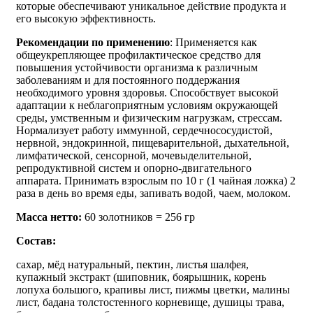
которые обеспечивают уникальное действие продукта и
его высокую эффективность.
Рекомендации по применению
: Применяется как
общеукрепляющее профилактическое средство для
повышения устойчивости организма к различным
заболеваниям и для постоянного поддержания
необходимого уровня здоровья. Способствует высокой
адаптации к неблагоприятным условиям окружающей
среды, умственным и физическим нагрузкам, стрессам.
Нормализует работу иммунной, сердечнососудистой,
нервной, эндокринной, пищеварительной, дыхательной,
лимфатической, сенсорной, мочевыделительной,
репродуктивной систем и опорно-двигательного
аппарата. Принимать взрослым по 10 г (1 чайная ложка) 2
раза в день во время еды, запивать водой, чаем, молоком.
Масса нетто:
60 золотников = 256 гр
Состав:
сахар, мёд натуральный, пектин, листья шалфея,
купажный экстракт (шиповник, боярышник, корень
лопуха большого, крапивы лист, пижмы цветки, малины
лист, бадана толстостенного корневище, душицы трава,