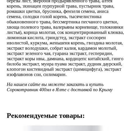
березы лист, зверобоя продырявленного трава, алтея
корень, эхинацеи пурпурной трава, пустырник трава,
ромашки цветки, брусника, фенхеля семена, аниса
семена, солодки голой корень, тысячелистника
обыкновенного трава, бессмертника песчаного цветки,
хвоща полевого трава, валерьяны корневище, толокнянки
листья), корица молотая, сок концентрированный клюква,
лимонная кислота, гриндстед, экстракт соссюреи
иволистой, куркума, женьшеня корень, гвоздика молотая,
экстракт володушки, собрат калия, кардамон молотый,
экстракт зеленого чая, гуарана экстракт, гесперидин,
экстракт коры ивы, дамиана, кордицепс китайский, гинго
билоба экстракт, муира пуама экстракт, дудник даурский,
клопогон кистевидный экстракт (цимицифуга), экстракт
изофлавонов сои, силимарин.
На нашем сайте вы можете заказать и купить
Сорокотравник 400мл в Ялте с доставкой по Крыму
Рекомендуемые товары: