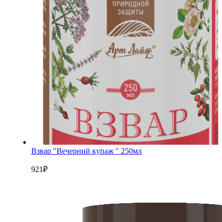
Взвар "Вечерний купаж " 250мл
921
₽