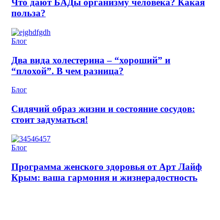
Что дают БАДы организму человека? Какая
польза?
Блог
Два вида холестерина – “хороший” и
“плохой”. В чем разница?
Блог
Сидячий образ жизни и состояние сосудов:
стоит задуматься!
Блог
Программа женского здоровья от Арт Лайф
Крым: ваша гармония и жизнерадостность