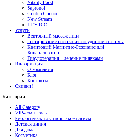
Vitality Food
Sapronol
Golden Cocoon
New Stream
HEY BIO
Услуги
Векторный массаж лица
Тестирование состояния сосудистой системы
Квантовый Магнитно-Резонансный
Биоанализатор
Гирудотерапия – лечение пиявками
Информация
О компании
Блог
Контакты
Скидки!
Категории
All Category
VIP-комплексы
Биологически активные комплексы
Детская линия
Для дома
Косметика