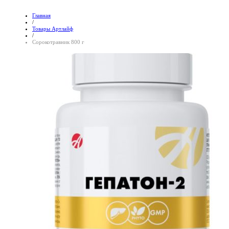
Главная
/
Товары Артлайф
/
Сорокотравник 800 г