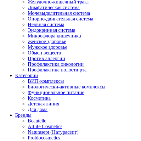
Желудочно-кишечный тракт
Лимфатическая система
Мочевыделительная система
Опорно-двигательная система
Нервная система
Эндокринная система
Микрофлора кишечника
Женское здоровье
Мужское здоровье
Обмен веществ
Против аллергии
Профилактика онкологии
Профилактика полости рта
Категории
ВИП-комплексы
Биологически-активные комплексы
Функциональное питание
Косметика
Детская линия
Для дома
Бренды
Beautelle
Artlife Cosmetics
Naturasept (Натурасепт)
Probiocosmetics