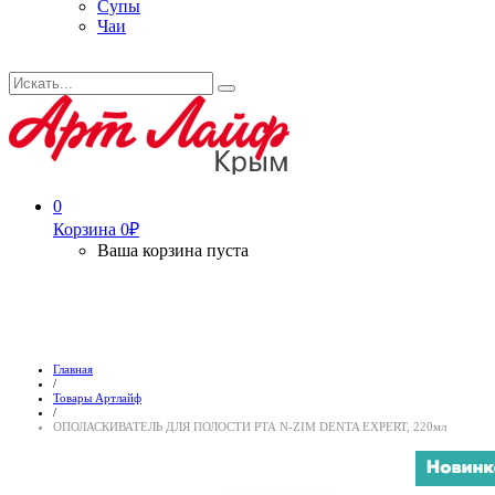
Супы
Чаи
Искать...
Search
0
Корзина
0
₽
Ваша корзина пуста
Главная
/
Товары Артлайф
/
ОПОЛАСКИВАТЕЛЬ ДЛЯ ПОЛОСТИ РТА N-ZIM DENTA EXPERT, 220мл