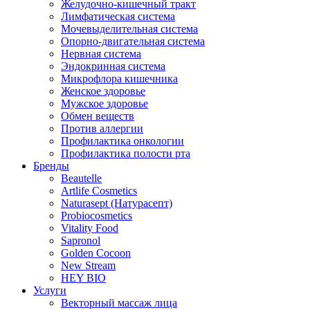
Желудочно-кишечный тракт
Лимфатическая система
Мочевыделительная система
Опорно-двигательная система
Нервная система
Эндокринная система
Микрофлора кишечника
Женское здоровье
Мужское здоровье
Обмен веществ
Против аллергии
Профилактика онкологии
Профилактика полости рта
Бренды
Beautelle
Artlife Cosmetics
Naturasept (Натурасепт)
Probiocosmetics
Vitality Food
Sapronol
Golden Cocoon
New Stream
HEY BIO
Услуги
Векторный массаж лица