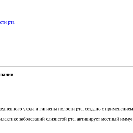
сти рта
мпании
едневного ухода и гигиены полости рта, создано с применение
офилактике заболеваний слизистой рта, активирует местный имму