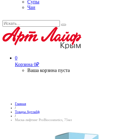
Супы
Чаи
Искать...
Search
0
Корзина
0
₽
Ваша корзина пуста
Главная
/
Товары Артлайф
/
Маска-лифтинг ProBiocosmetics, 75мл