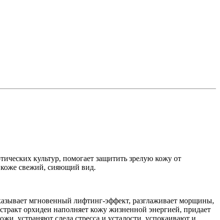
тических культур, помогает защитить зрелую кожу от
 коже свежий, сияющий вид.
оказывает мгновенный лифтинг-эффект, разглаживает морщины,
стракт орхидеи наполняет кожу жизненной энергией, придает
и, устраняют следа стресса и усталости, успокаивают и