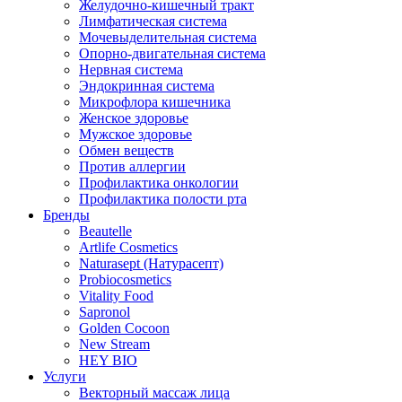
Желудочно-кишечный тракт
Лимфатическая система
Мочевыделительная система
Опорно-двигательная система
Нервная система
Эндокринная система
Микрофлора кишечника
Женское здоровье
Мужское здоровье
Обмен веществ
Против аллергии
Профилактика онкологии
Профилактика полости рта
Бренды
Beautelle
Artlife Cosmetics
Naturasept (Натурасепт)
Probiocosmetics
Vitality Food
Sapronol
Golden Cocoon
New Stream
HEY BIO
Услуги
Векторный массаж лица