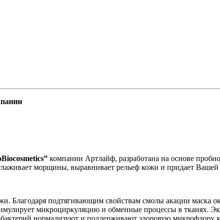
мпании
Biocosmetics”
компании Артлайф, разработана на основе пробио
глаживает морщины, выравнивает рельеф кожи и придает Вашей
кожи. Благодаря подтягивающим свойствам смолы акации маска 
имулирует микроциркуляцию и обменные процессы в тканях. Эк
бактерий нормализуют и поддерживают здоровую микрофлору кож