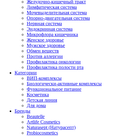
Желудочно-кишечный тракт
Лимфатическая система
Мочевыделительная система
Опорно-двигательная система
Нервная система
Эндокринная система
Микрофлора кишечника
Женское здоровье
Мужское здоровье
Обмен веществ
Против аллергии
Профилактика онкологии
Профилактика полости рта
Категории
ВИП-комплексы
Биологически-активные комплексы
Функциональное питание
Косметика
Детская линия
Для дома
Бренды
Beautelle
Artlife Cosmetics
Naturasept (Натурасепт)
Probiocosmetics