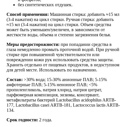
без синтетических отдушек.
Способ применения:
Машинная стирка: добавить ≈15 мл
(3-4 нажатия) на цикл стирки. Ручная стирка: добавить
≈15 мл (3-4 нажатия) на цикл стирки. Объем средства
может быть уменьшен/увеличен, в зависимости от
жесткости воды, объема и степени загрязнения белья.
Меры предосторожности:
при попадании средства в
глаза немедленно промыть проточной водой. При ручной
стирке при повышенной чувствительности или
повреждении кожи рук использовать средства защиты.
Хранить отдельно от пищевых продуктов, в недоступном
для детей месте. Использовать по назначению.
Состав:
˃30% вода; 15-30% анионные ПАВ; 5-15%
амфотерные ПАВ; 5-15% неионное ПАВ; ˂5%
пропиленгликоль, натрия хлорид, натрия цитрат,
парфюмерная композиция, энзимы, консервант,
метафильтраты бактерий Lactobacillus acidophilus ARTB-
177, Lactobacillus casei ARTB-181, Lactococcus lactis ARTB-
134.
Срок годности:
2 года.