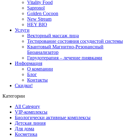
Vitality Food
Sapronol
Golden Cocoon
New Stream
HEY BIO
Услуги
Векторный массаж лица
Тестирование состояния сосудистой системы
Квантовый Магнитно-Резонансный
Биоанализатор
Гирудотерапия – лечение пиявками
Информация
О компании
Блог
Контакты
Скидки!
Категории
All Category
VIP-комплексы
Биологически активные комплексы
Детская линия
Для дома
Косметика