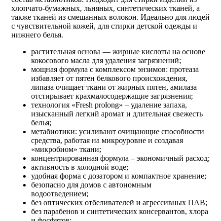
хлопчато-бумажных, льняных, синтетических тканей, а
также тканей из смешанных волокон. Идеально для людей
с чувствительной кожей, для стирки детской одежды и
нижнего белья.
растительная основа — жирные кислоты на основе
кокосового масла для удаления загрязнений;
мощная формула с комплексом энзимов: протеаза
избавляет от пятен белкового происхождения,
липаза очищает ткани от жирных пятен, амилаза
отстирывает крахмалосодержащие загрязнения;
технология «Fresh prolong» – удаление запаха,
изысканный легкий аромат и длительная свежесть
белья;
метабиотики: усиливают очищающие способности
средства, работая на микроуровне и создавая
«микробиом» ткани;
концентрированная формула – экономичный расход;
активность в холодной воде;
удобная форма с дозатором и компактное хранение;
безопасно для домов с автономным
водоотведением;
без оптических отбеливателей и агрессивных ПАВ;
без парабенов и синтетических консервантов, хлора
и фосфатов;