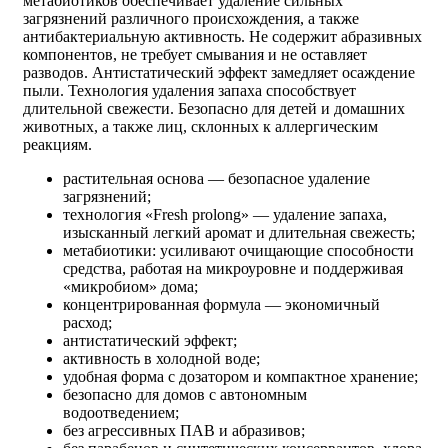
метабиотиков обеспечивает удаление сильных
загрязнений различного происхождения, а также
антибактериальную активность. Не содержит абразивных
компонентов, не требует смывания и не оставляет
разводов. Антистатический эффект замедляет осаждение
пыли. Технология удаления запаха способствует
длительной свежести. Безопасно для детей и домашних
животных, а также лиц, склонных к аллергическим
реакциям.
растительная основа — безопасное удаление
загрязнений;
технология «Fresh prolong» — удаление запаха,
изысканный легкий аромат и длительная свежесть;
метабиотики: усиливают очищающие способности
средства, работая на микроуровне и поддерживая
«микробиом» дома;
концентрированная формула — экономичный
расход;
антистатический эффект;
активность в холодной воде;
удобная форма с дозатором и компактное хранение;
безопасно для домов с автономным
водоотведением;
без агрессивных ПАВ и абразивов;