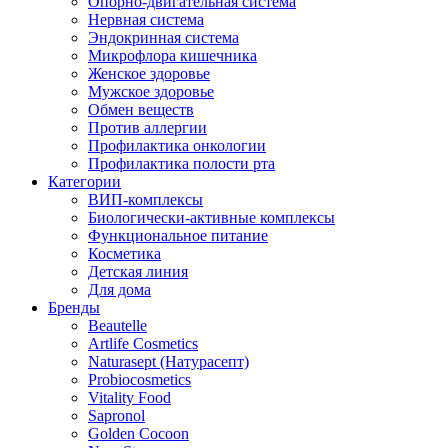
Опорно-двигательная система
Нервная система
Эндокринная система
Микрофлора кишечника
Женское здоровье
Мужское здоровье
Обмен веществ
Против аллергии
Профилактика онкологии
Профилактика полости рта
Категории
ВИП-комплексы
Биологически-активные комплексы
Функциональное питание
Косметика
Детская линия
Для дома
Бренды
Beautelle
Artlife Cosmetics
Naturasept (Натурасепт)
Probiocosmetics
Vitality Food
Sapronol
Golden Cocoon