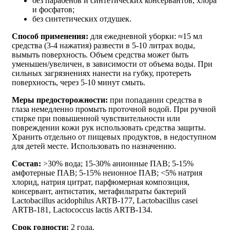
без парабенов и синтетических консервантов, хлора
и фосфатов;
без синтетических отдушек.
Способ применения:
для ежедневной уборки: ≈15 мл
средства (3-4 нажатия) развести в 5-10 литрах воды,
вымыть поверхность. Объем средства может быть
уменьшен/увеличен, в зависимости от объема воды. При
сильных загрязнениях нанести на губку, протереть
поверхность, через 5-10 минут смыть.
Меры предосторожности:
при попадании средства в
глаза немедленно промыть проточной водой. При ручной
стирке при повышенной чувствительности или
повреждении кожи рук использовать средства защиты.
Хранить отдельно от пищевых продуктов, в недоступном
для детей месте. Использовать по назначению.
Состав:
˃30% вода; 15-30% анионные ПАВ; 5-15%
амфотерные ПАВ; 5-15% неионное ПАВ; ˂5% натрия
хлорид, натрия цитрат, парфюмерная композиция,
консервант, антистатик, метафильтраты бактерий
Lactobacillus acidophilus ARTB-177, Lactobacillus casei
ARTB-181, Lactococcus lactis ARTB-134.
Срок годности:
2 года.