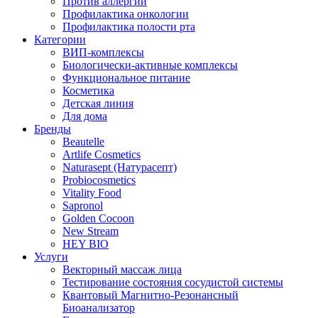
Против аллергии
Профилактика онкологии
Профилактика полости рта
Категории
ВИП-комплексы
Биологически-активные комплексы
Функциональное питание
Косметика
Детская линия
Для дома
Бренды
Beautelle
Artlife Cosmetics
Naturasept (Натурасепт)
Probiocosmetics
Vitality Food
Sapronol
Golden Cocoon
New Stream
HEY BIO
Услуги
Векторный массаж лица
Тестирование состояния сосудистой системы
Квантовый Магнитно-Резонансный
Биоанализатор