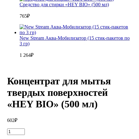
Средство для стирки «HEY BIO» (500 мл)
765
₽
New Stream Аква-Мобилизатор (15 стик-пакетов по
3 гр)
1 264
₽
Концентрат для мытья
твердых поверхностей
«HEY BIO» (500 мл)
602
₽