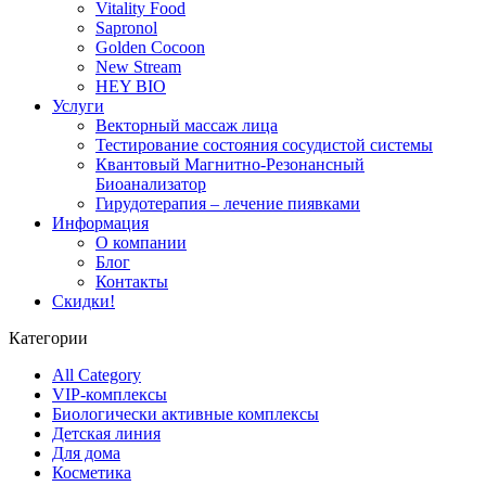
Vitality Food
Sapronol
Golden Cocoon
New Stream
HEY BIO
Услуги
Векторный массаж лица
Тестирование состояния сосудистой системы
Квантовый Магнитно-Резонансный
Биоанализатор
Гирудотерапия – лечение пиявками
Информация
О компании
Блог
Контакты
Скидки!
Категории
All Category
VIP-комплексы
Биологически активные комплексы
Детская линия
Для дома
Косметика