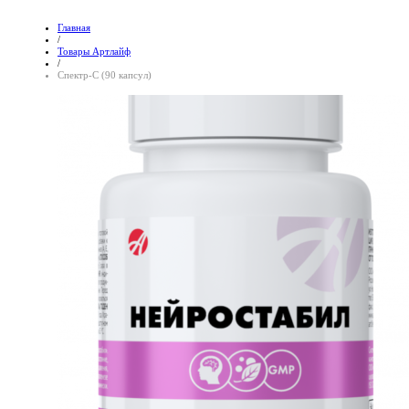
Главная
/
Товары Артлайф
/
Спектр-С (90 капсул)