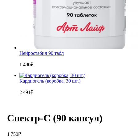
Нейростабил 90 табл
1 490
₽
Кардиогель (коробка, 30 шт.)
2 491
₽
Спектр-С (90 капсул)
1 750
₽