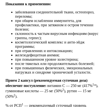
Показания к применению:
заболевания соединительной ткани, остеопороз,
переломы;
при общем ослаблении иммунитета, для
профилактики, при затяжном и остром течении
болезни;
склонность к частым вирусным инфекциям (вирус
гриппа, герпес);
косметологический комплекс и анти-эйдж
программы;
при отравлениях и интоксикациях;
железодефицитная анемия;
при повышенном уровне холестерина;
после тяжелых или продолжительных болезней;
при повышенных физических, эмоциональных
нагрузках и синдроме хронической усталости.
Прием 2 капсул (рекомендуемая суточная доза)
1
обеспечит поступление:
витамин С — 250 мг (417%
*),
2
гуминовые кислоты — 25 мг (50%
), рутин — 15 мг
2
(50%
).
1
% от РСП
— рекомендуемый суточный уровень