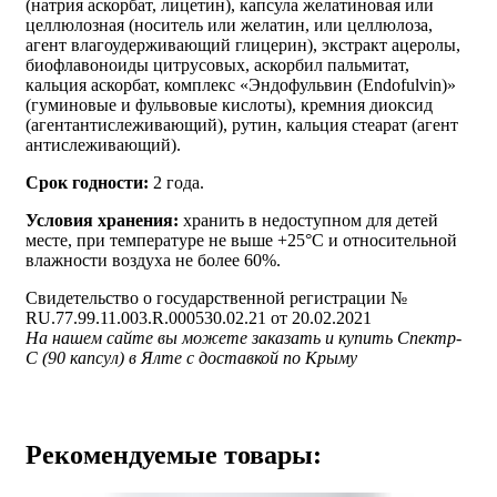
(натрия аскорбат, лицетин), капсула желатиновая или
целлюлозная (носитель или желатин, или целлюлоза,
агент влагоудерживающий глицерин), экстракт ацеролы,
биофлавоноиды цитрусовых, аскорбил пальмитат,
кальция аскорбат, комплекс «Эндофульвин (Endofulvin)»
(гуминовые и фульвовые кислоты), кремния диоксид
(агентантислеживающий), рутин, кальция стеарат (агент
антислеживающий).
Срок годности:
2 года.
Условия хранения:
хранить в недоступном для детей
месте, при температуре не выше +25°С и относительной
влажности воздуха не более 60%.
Свидетельство о государственной регистрации №
RU.77.99.11.003.R.000530.02.21 от 20.02.2021
На нашем сайте вы можете заказать и купить Спектр-
С (90 капсул) в Ялте с доставкой по Крыму
Рекомендуемые товары: