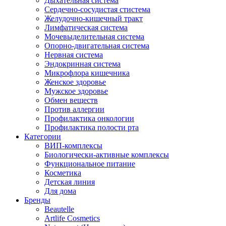
Дыхательная система
Сердечно-сосудистая стистема
Желудочно-кишечный тракт
Лимфатическая система
Мочевыделительная система
Опорно-двигательная система
Нервная система
Эндокринная система
Микрофлора кишечника
Женское здоровье
Мужское здоровье
Обмен веществ
Против аллергии
Профилактика онкологии
Профилактика полости рта
Категории
ВИП-комплексы
Биологически-активные комплексы
Функциональное питание
Косметика
Детская линия
Для дома
Бренды
Beautelle
Artlife Cosmetics