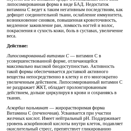
липосомированная форма в виде БАД. Недостаток
витамина С ведет к таким негативным последствиям, как
дефицит соединительной ткани, ослабление иммунитета,
возникновение синяков, повышенная кровоточивость,
медленное заживление ран, ломкость ногтей и волос,
покраснения и сухость кожи, боль в суставах, увеличение
веса.
Действие:
Липосомированный витамин С
— витамин С в
усовершенствованной форме, отличающейся
максимально высокой биодоступностью. Активность
такой формы обеспечивается доставкой активного
вещества непосредственно в клетку и его многократно
увеличенным действием. Липосомированный витамин С
не раздражает ЖКТ, обладает пролонгированным
действием, дольше циркулируя в крови и сохраняясь в
тканях.
Аскорбил пальминат
— жирорастворимая форма
Витамина С (печеночная). Усваивается при участии
желчных кислот. Имеет нейтральный pH. Поддерживает
уровень аскорбиновой кислоты внутри клеток, подавляет
окислительный стресс, препятствует гликированию