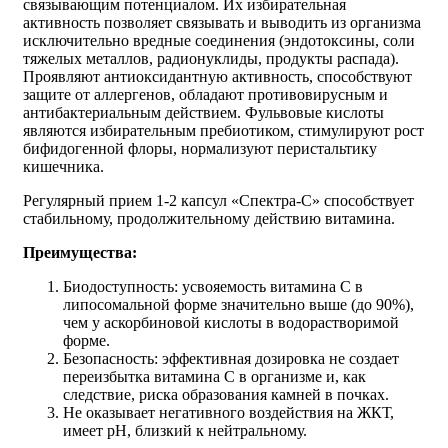
связывающим потенциалом. Их избирательная
активность позволяет связывать и выводить из организма
исключительно вредные соединения (эндотоксины, соли
тяжелых металлов, радионуклиды, продукты распада).
Проявляют антиоксидантную активность, способствуют
защите от аллергенов, обладают противовирусным и
антибактериальным действием. Фульвовые кислоты
являются избирательным пребиотиком, стимулируют рост
бифидогенной флоры, нормализуют перистальтику
кишечника.
Регулярный прием 1-2 капсул «Спектра-С» способствует
стабильному, продолжительному действию витамина.
Преимущества:
Биодоступность: усвояемость витамина С в
липосомальной форме значительно выше (до 90%),
чем у аскорбиновой кислоты в водорастворимой
форме.
Безопасность: эффективная дозировка не создает
переизбытка витамина С в организме и, как
следствие, риска образования камней в почках.
Не оказывает негативного воздействия на ЖКТ,
имеет pH, близкий к нейтральному.