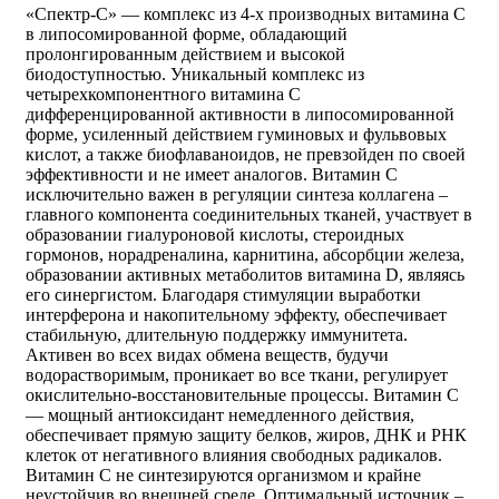
«Спектр-С» — комплекс из 4-х производных витамина С
в липосомированной форме, обладающий
пролонгированным действием и высокой
биодоступностью. Уникальный комплекс из
четырехкомпонентного витамина С
дифференцированной активности в липосомированной
форме, усиленный действием гуминовых и фульвовых
кислот, а также биофлаваноидов, не превзойден по своей
эффективности и не имеет аналогов. Витамин С
исключительно важен в регуляции синтеза коллагена –
главного компонента соединительных тканей, участвует в
образовании гиалуроновой кислоты, стероидных
гормонов, норадреналина, карнитина, абсорбции железа,
образовании активных метаболитов витамина D, являясь
его синергистом. Благодаря стимуляции выработки
интерферона и накопительному эффекту, обеспечивает
стабильную, длительную поддержку иммунитета.
Активен во всех видах обмена веществ, будучи
водорастворимым, проникает во все ткани, регулирует
окислительно-восстановительные процессы. Витамин С
— мощный антиоксидант немедленного действия,
обеспечивает прямую защиту белков, жиров, ДНК и РНК
клеток от негативного влияния свободных радикалов.
Витамин С не синтезируются организмом и крайне
неустойчив во внешней среде. Оптимальный источник –