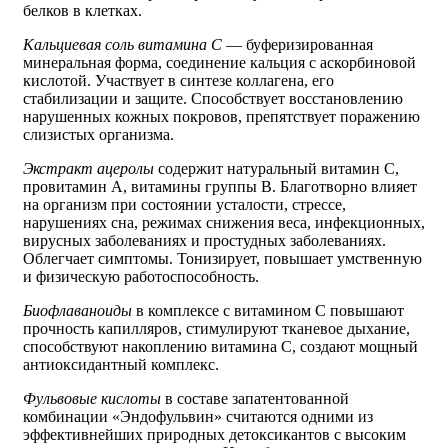
белков в клетках.
Кальциевая соль витамина С
— буферизированная
минеральная форма, соединение кальция с аскорбиновой
кислотой. Участвует в синтезе коллагена, его
стабилизации и защите. Способствует восстановлению
нарушенных кожных покровов, препятствует поражению
слизистых организма.
Экстракт ацеролы
содержит натуральный витамин С,
провитамин А, витамины группы B. Благотворно влияет
на организм при состоянии усталости, стрессе,
нарушениях сна, режимах снижения веса, инфекционных,
вирусных заболеваниях и простудных заболеваниях.
Облегчает симптомы. Тонизирует, повышает умственную
и физическую работоспособность.
Биофлаваноиды
в комплексе с витамином С повышают
прочность капилляров, стимулируют тканевое дыхание,
способствуют накоплению витамина С, создают мощный
антиоксидантный комплекс.
Фульвовые кислоты
в составе запатентованной
комбинации «Эндофульвин» считаются одними из
эффективнейших природных детоксикантов с высоким