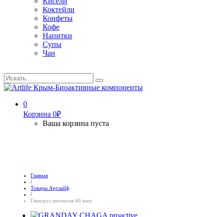
Кисели
Коктейли
Конфеты
Кофе
Напитки
Супы
Чаи
Искать...
Search
0
Корзина
0
₽
Ваша корзина пуста
Главная
/
Товары Артлайф
/
Глазорол интенсив 60 капс