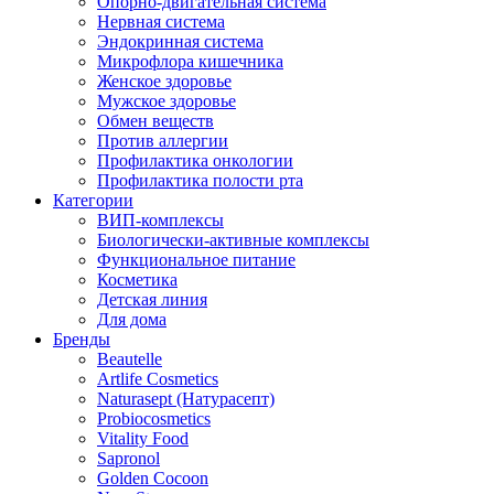
Опорно-двигательная система
Нервная система
Эндокринная система
Микрофлора кишечника
Женское здоровье
Мужское здоровье
Обмен веществ
Против аллергии
Профилактика онкологии
Профилактика полости рта
Категории
ВИП-комплексы
Биологически-активные комплексы
Функциональное питание
Косметика
Детская линия
Для дома
Бренды
Beautelle
Artlife Cosmetics
Naturasept (Натурасепт)
Probiocosmetics
Vitality Food
Sapronol
Golden Cocoon