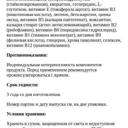
(стабилизированная), кверцетин, гесперидин, L-
глутатион, витамин Е (токоферола ацетат), витамин В3
(никотиновая кислота), лютеин, бета-каротин, цинка
оксид, витамин В5 (кальция пантотенат), зеаксантин,
кальция стеарат (агент антислеживающий), витамин В2
(рибофлавин), витамин В6 (пиридоксина гидрохлорид),
витамин В1 (тиамина мононитрат), витамин В9
(фолиевая кислота), глицерин, хрома пиколинат, селексен,
витамин В12 (цианокобаламин).
Противопоказания:
Индивидуальная непереносимость компонентов
продукта. Перед применением рекомендуется
проконсультироваться с врачом.
Срок годности:
3 года со дня изготовления.
Номер партии и дату выпуска см. на дне упаковки.
Условия хранения:
Хранить в сухом, защищенном от света и недоступном