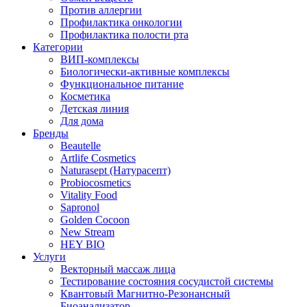
Против аллергии
Профилактика онкологии
Профилактика полости рта
Категории
ВИП-комплексы
Биологически-активные комплексы
Функциональное питание
Косметика
Детская линия
Для дома
Бренды
Beautelle
Artlife Cosmetics
Naturasept (Натурасепт)
Probiocosmetics
Vitality Food
Sapronol
Golden Cocoon
New Stream
HEY BIO
Услуги
Векторный массаж лица
Тестирование состояния сосудистой системы
Квантовый Магнитно-Резонансный
Биоанализатор