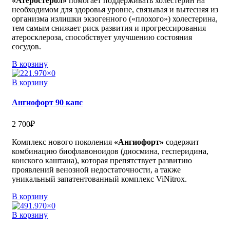
«Атеростерол»
помогает поддерживать холестерин на
необходимом для здоровья уровне, связывая и вытесняя из
организма излишки экзогенного («плохого») холестерина,
тем самым снижает риск развития и прогрессирования
атеросклероза, способствует улучшению состояния
сосудов.
В корзину
В корзину
Ангиофорт 90 капс
2 700
₽
Комплекс нового поколения
«Ангиофорт»
содержит
комбинацию биофлавоноидов (диосмина, гесперидина,
конского каштана), которая препятствует развитию
проявлений венозной недостаточности, а также
уникальный запатентованный комплекс ViNitrox.
В корзину
В корзину