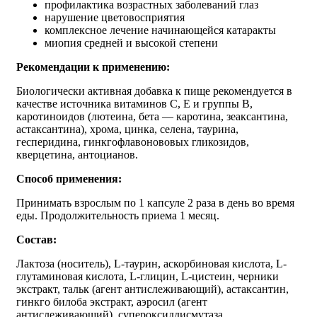
профилактика возрастных заболеваний глаз
нарушение цветовосприятия
комплексное лечение начинающейся катаракты
миопия средней и высокой степени
Рекомендации к применению:
Биологически активная добавка к пище рекомендуется в
качестве источника витаминов С, Е и группы В,
каротиноидов (лютеина, бета — каротина, зеаксантина,
астаксантина), хрома, цинка, селена, таурина,
гесперидина, гинкгофлавонововых гликозидов,
кверцетина, антоцианов.
Способ применения:
Принимать взрослым по 1 капсуле 2 раза в день во время
еды. Продолжительность приема 1 месяц.
Состав:
Лактоза (носитель), L-таурин, аскорбиновая кислота, L-
глутаминовая кислота, L-глицин, L-цистеин, черники
экстракт, тальк (агент антислеживающий), астаксантин,
гинкго билоба экстракт, аэросил (агент
антислеживающий), супероксиддисмутаза