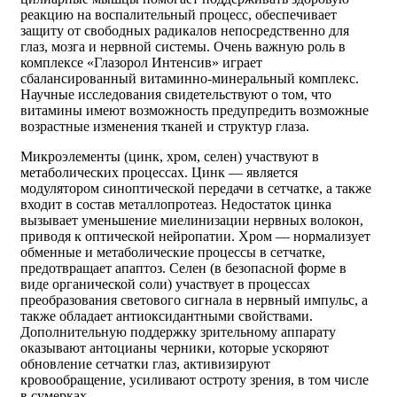
реакцию на воспалительный процесс, обеспечивает
защиту от свободных радикалов непосредственно для
глаз, мозга и нервной системы. Очень важную роль в
комплексе «Глазорол Интенсив» играет
сбалансированный витаминно-минеральный комплекс.
Научные исследования свидетельствуют о том, что
витамины имеют возможность предупредить возможные
возрастные изменения тканей и структур глаза.
Микроэлементы (цинк, хром, селен) участвуют в
метаболических процессах. Цинк — является
модулятором синоптической передачи в сетчатке, а также
входит в состав металлопротеаз. Недостаток цинка
вызывает уменьшение миелинизации нервных волокон,
приводя к оптической нейропатии. Хром — нормализует
обменные и метаболические процессы в сетчатке,
предотвращает апаптоз. Селен (в безопасной форме в
виде органической соли) участвует в процессах
преобразования светового сигнала в нервный импульс, а
также обладает антиоксидантными свойствами.
Дополнительную поддержку зрительному аппарату
оказывают антоцианы черники, которые ускоряют
обновление сетчатки глаз, активизируют
кровообращение, усиливают остроту зрения, в том числе
в сумерках.