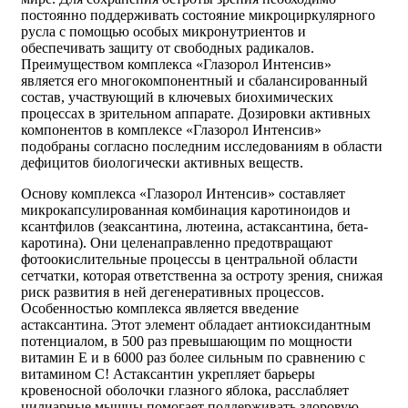
постоянно поддерживать состояние микроциркулярного
русла с помощью особых микронутриентов и
обеспечивать защиту от свободных радикалов.
Преимуществом комплекса «Глазорол Интенсив»
является его многокомпонентный и сбалансированный
состав, участвующий в ключевых биохимических
процессах в зрительном аппарате. Дозировки активных
компонентов в комплексе «Глазорол Интенсив»
подобраны согласно последним исследованиям в области
дефицитов биологически активных веществ.
Основу комплекса «Глазорол Интенсив» составляет
микрокапсулированная комбинация каротиноидов и
ксантфилов (зеаксантина, лютеина, астаксантина, бета-
каротина). Они целенаправленно предотвращают
фотоокислительные процессы в центральной области
сетчатки, которая ответственна за остроту зрения, снижая
риск развития в ней дегенеративных процессов.
Особенностью комплекса является введение
астаксантина. Этот элемент обладает антиоксидантным
потенциалом, в 500 раз превышающим по мощности
витамин Е и в 6000 раз более сильным по сравнению с
витамином С! Астаксантин укрепляет барьеры
кровеносной оболочки глазного яблока, расслабляет
цилиарные мышцы помогает поддерживать здоровую