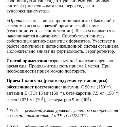
собственную антиоксидантную систему, увеличивая
синтез ферментов – каталазы, пероксидазы и
супероксиддисмутазы.
«Пропиоселен»
— лизат пропионовокислых бактерий с
селеном в легкоусвояемой органической форме
(селеноцистеин, селенометионин). Легко усваивается и
накапливается в организме. Способствует синтезу
собственных антиоксидантных ферментов. Участвует в
работе иммунной и детоксикационной систем организма.
Положительно влияет на фертильность. Геропротектор.
Способ применения:
взрослым по 1 капсуле в день во
время еды. Продолжительность приема 1 месяц. При
необходимости прием можно повторить.
Прием 1 капсулы (рекомендуемая суточная доза)
1
обеспечивает поступление:
витамин С 90 мг (150
*),
1
2
витамин Е (ТЭ) 15 мг (150
*), бета-каротин 7,5 мг (150
*),
1
2
селен 0,021 мг (30
), ресвератрол 9 мг (30
).
1
РСП — рекомендуемый уровень суточного потребления
согласно приложению 2 к ТР ТС 022/2011.
2
АУП — адекватный уровень суточного потребления