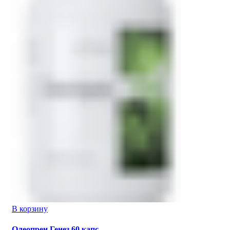
В корзину
Олеопрен Генез 60 капс