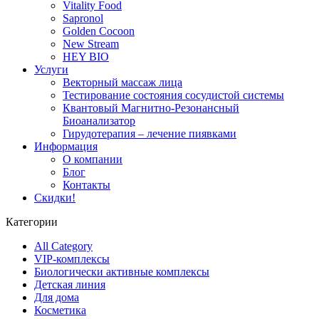
Vitality Food
Sapronol
Golden Cocoon
New Stream
HEY BIO
Услуги
Векторный массаж лица
Тестирование состояния сосудистой системы
Квантовый Магнитно-Резонансный
Биоанализатор
Гирудотерапия – лечение пиявками
Информация
О компании
Блог
Контакты
Скидки!
Категории
All Category
VIP-комплексы
Биологически активные комплексы
Детская линия
Для дома
Косметика