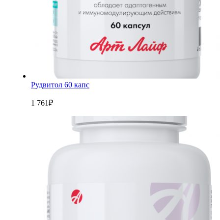
Рудвитол 60 капс
1 761
₽