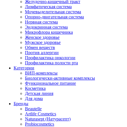
Желудочно-кишечный тракт
Лимфатическая система
Мочевыделительная система
Опорно-двигательная система
Нервная система
Эндокринная система
Микрофлора кишечника
Женское здоровье
Мужское здоровье
Обмен веществ
Против аллергии
Профилактика онкологии
Профилактика полости рта
Категории
ВИП-комплексы
Биологически-активные комплексы
Функциональное питание
Косметика
Детская линия
Для дома
Бренды
Beautelle
Artlife Cosmetics
Naturasept (Натурасепт)
Probiocosmetics