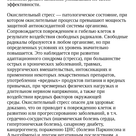
эффективности.
Окислительный стресс — патологическое состояние, при
котором окислительные процессы превышают мощность
защитной антиоксидантной системы организма.
Сопровождается повреждением и гибелью клеток в
результате воздействия свободных радикалов. Свободные
радикалы образуются в любом организме, но при
определенных условиях их уровень значительно
повышается. Это наблюдается при развитии
адаптационного синдрома (стресса), при большинстве
острых и хронических заболеваний, травмах,
хирургических вмешательствах, интоксикациях и
применении некоторых лекарственных препаратов,
употреблении «вредных» продуктов питания и вредных
привычках, при чрезмерных физических нагрузках и
длительном нервном напряжении, а также при
воздействии вредных факторов окружающей
среды. Окислительный стресс опасен для здоровья:
доказано, что он приводит к повреждению клеток и
развитию или прогрессированию заболеваний, в т.ч.
сердечно-сосудистых (ишемическая болезнь сердца,
гипертоническая болезнь), сахарному диабету,
канцерогенезу, поражению ЦНС (болезни Паркинсона и
Альцгеймера) и другим негативным последствиям, а