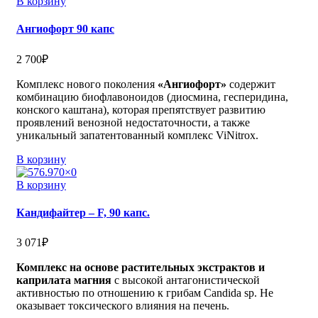
В корзину
Ангиофорт 90 капс
2 700
₽
Комплекс нового поколения
«Ангиофорт»
содержит
комбинацию биофлавоноидов (диосмина, гесперидина,
конского каштана), которая препятствует развитию
проявлений венозной недостаточности, а также
уникальный запатентованный комплекс ViNitrox.
В корзину
В корзину
Кандифайтер – F, 90 капс.
3 071
₽
Комплекс на основе растительных экстрактов и
каприлата магния
с высокой антагонистической
активностью по отношению к грибам Candida sp. Не
оказывает токсического влияния на печень.