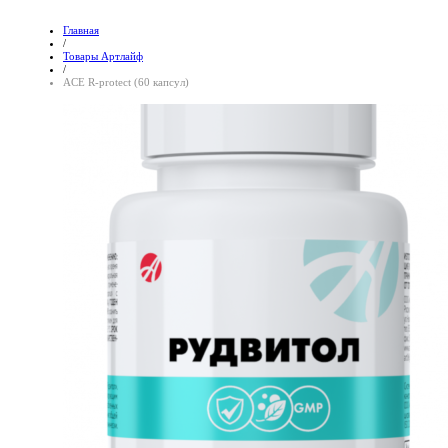
Главная
/
Товары Артлайф
/
ACE R-protect (60 капсул)