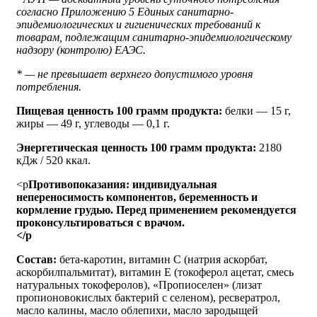
согласно Приложению 5 Единых санитарно-
эпидемиологических и гигиенических требований к
товарам, подлежащим санитарно-эпидемиологическому
надзору (контролю) ЕАЭС.
* — не превышает верхнего допустимого уровня
потребления.
Пищевая ценность 100 грамм продукта:
белки — 15 г,
жиры — 49 г, углеводы — 0,1 г.
Энергетическая ценность 100 грамм продукта:
2180
кДж / 520 ккал.
<p
Противопоказания: индивидуальная
непереносимость компонентов, беременность и
кормление грудью. Перед применением рекомендуется
проконсультироваться с врачом.
</p
Состав:
бета-каротин, витамин С (натрия аскорбат,
аскорбилпальмитат), витамин Е (токоферол ацетат, смесь
натуральных токоферолов), «Пропиоселен» (лизат
пропионовокислых бактерий с селеном), ресвератрол,
масло калины, масло облепихи, масло зародыщей