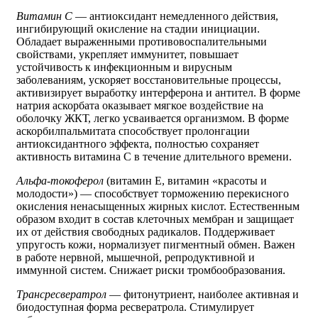
Витамин С
— антиоксидант немедленного действия,
ингибирующий окисление на стадии инициации.
Обладает выраженными противовоспалительными
свойствами, укрепляет иммунитет, повышает
устойчивость к инфекционным и вирусным
заболеваниям, ускоряет восстановительные процессы,
активизирует выработку интерферона и антител. В форме
натрия аскорбата оказывает мягкое воздействие на
оболочку ЖКТ, легко усваивается организмом. В форме
аскорбилпальмитата способствует пролонгации
антиоксидантного эффекта, полностью сохраняет
активность витамина С в течение длительного времени.
Альфа-токоферол
(витамин Е, витамин «красоты и
молодости») — способствует торможению перекисного
окисления ненасыщенных жирных кислот. Естественным
образом входит в состав клеточных мембран и защищает
их от действия свободных радикалов. Поддерживает
упругость кожи, нормализует пигментный обмен. Важен
в работе нервной, мышечной, репродуктивной и
иммунной систем. Снижает риски тромбообразования.
Трансресвератрол
— фитонутриент, наиболее активная и
биодоступная форма ресвератрола. Стимулирует