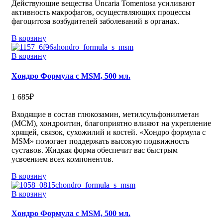
Действующие вещества Uncaria Tomentosa усиливают
активность макрофагов, осуществляющих процессы
фагоцитоза возбудителей заболеваний в органах.
В корзину
В корзину
Хондро Формула с MSM, 500 мл.
1 685
₽
Входящие в состав глюкозамин, метилсульфонилметан
(МСМ), хондроитин, благоприятно влияют на укрепление
хрящей, связок, сухожилий и костей. «Хондро формула с
MSM» помогает поддержать высокую подвижность
суставов. Жидкая форма обеспечит вас быстрым
усвоением всех компонентов.
В корзину
В корзину
Хондро Формула с MSM, 500 мл.