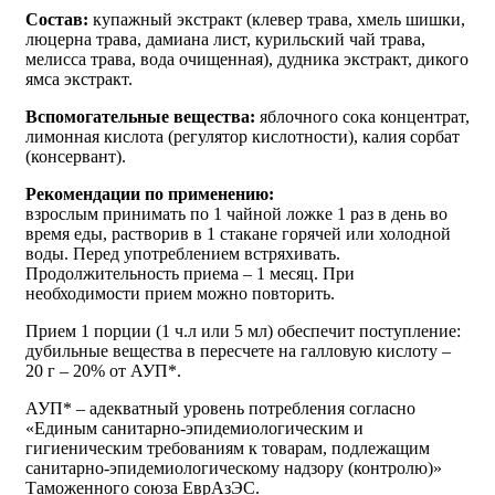
Состав:
купажный экстракт (клевер трава, хмель шишки,
люцерна трава, дамиана лист, курильский чай трава,
мелисса трава, вода очищенная), дудника экстракт, дикого
ямса экстракт.
Вспомогательные вещества:
яблочного сока концентрат,
лимонная кислота (регулятор кислотности), калия сорбат
(консервант).
Рекомендации по применению:
взрослым принимать по 1 чайной ложке 1 раз в день во
время еды, растворив в 1 стакане горячей или холодной
воды. Перед употреблением встряхивать.
Продолжительность приема – 1 месяц. При
необходимости прием можно повторить.
Прием 1 порции (1 ч.л или 5 мл) обеспечит поступление:
дубильные вещества в пересчете на галловую кислоту –
20 г – 20% от АУП*.
АУП* – адекватный уровень потребления согласно
«Единым санитарно-эпидемиологическим и
гигиеническим требованиям к товарам, подлежащим
санитарно-эпидемиологическому надзору (контролю)»
Таможенного союза ЕврАзЭС.