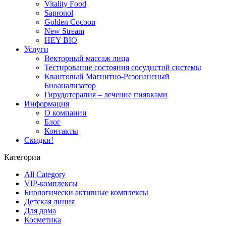
Vitality Food
Sapronol
Golden Cocoon
New Stream
HEY BIO
Услуги
Векторный массаж лица
Тестирование состояния сосудистой системы
Квантовый Магнитно-Резонансный
Биоанализатор
Гирудотерапия – лечение пиявками
Информация
О компании
Блог
Контакты
Скидки!
Категории
All Category
VIP-комплексы
Биологически активные комплексы
Детская линия
Для дома
Косметика