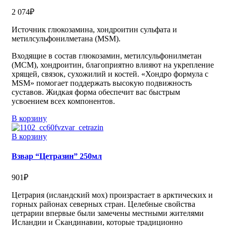
2 074
₽
Источник глюкозамина, хондроитин сульфата и
метилсульфонилметана (MSM).
Входящие в состав глюкозамин, метилсульфонилметан
(МСМ), хондроитин, благоприятно влияют на укрепление
хрящей, связок, сухожилий и костей. «Хондро формула с
MSM» помогает поддержать высокую подвижность
суставов. Жидкая форма обеспечит вас быстрым
усвоением всех компонентов.
В корзину
В корзину
Взвар “Цетразин” 250мл
901
₽
Цетрария (исландский мох) произрастает в арктических и
горных районах северных стран. Целебные свойства
цетрарии впервые были замечены местными жителями
Исландии и Скандинавии, которые традиционно