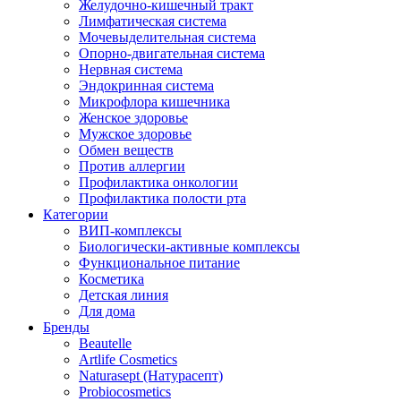
Желудочно-кишечный тракт
Лимфатическая система
Мочевыделительная система
Опорно-двигательная система
Нервная система
Эндокринная система
Микрофлора кишечника
Женское здоровье
Мужское здоровье
Обмен веществ
Против аллергии
Профилактика онкологии
Профилактика полости рта
Категории
ВИП-комплексы
Биологически-активные комплексы
Функциональное питание
Косметика
Детская линия
Для дома
Бренды
Beautelle
Artlife Cosmetics
Naturasept (Натурасепт)
Probiocosmetics