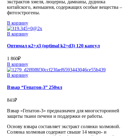
экстрактов хмеля, люцерны, дамианы, дудника
китайского, женьшеня, содержащих особые вещества –
фитоэстрогены.
В корзину
В корзину
Оптимал к2+д3 (optimal k2+d3) 120 капсул
1 860
₽
В корзину
В корзину
Взвар “Гепатон-3” 250мл
841
₽
Взвар «Гепатон-3» предназначен для многосторонней
защиты ткани печени и поддержки ее работы.
Основу взвара составляет экстракт солянки холмовой.
Солянка холмовая содержит свыше 14 микро- и