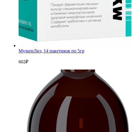
МультиЛиз, 14 пакетиков по 5гр
602
₽