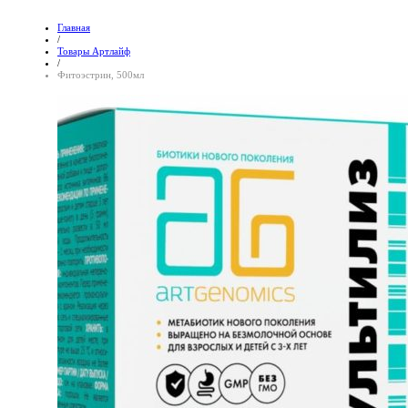
Главная
/
Товары Артлайф
/
Фитоэстрин, 500мл