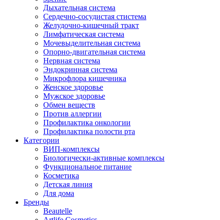
Дыхательная система
Сердечно-сосудистая стистема
Желудочно-кишечный тракт
Лимфатическая система
Мочевыделительная система
Опорно-двигательная система
Нервная система
Эндокринная система
Микрофлора кишечника
Женское здоровье
Мужское здоровье
Обмен веществ
Против аллергии
Профилактика онкологии
Профилактика полости рта
Категории
ВИП-комплексы
Биологически-активные комплексы
Функциональное питание
Косметика
Детская линия
Для дома
Бренды
Beautelle
Artlife Cosmetics