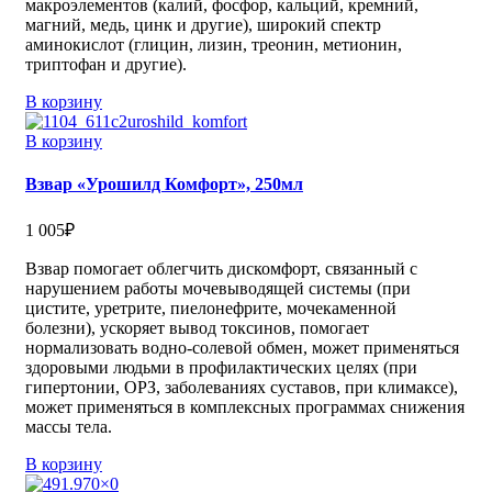
макроэлементов (калий, фосфор, кальций, кремний,
магний, медь, цинк и другие), широкий спектр
аминокислот (глицин, лизин, треонин, метионин,
триптофан и другие).
В корзину
В корзину
Взвар «Урошилд Комфорт», 250мл
1 005
₽
Взвар помогает облегчить дискомфорт, связанный с
нарушением работы мочевыводящей системы (при
цистите, уретрите, пиелонефрите, мочекаменной
болезни), ускоряет вывод токсинов, помогает
нормализовать водно-солевой обмен, может применяться
здоровыми людьми в профилактических целях (при
гипертонии, ОРЗ, заболеваниях суставов, при климаксе),
может применяться в комплексных программах снижения
массы тела.
В корзину