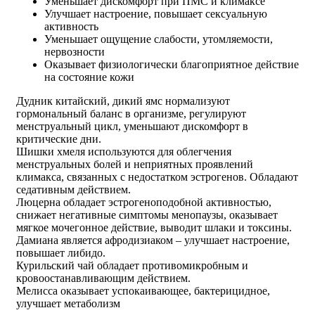
Уменьшает дискомфорт при ПМС и климаксе
Улучшает настроение, повышает сексуальную
активность
Уменьшает ощущение слабости, утомляемости,
нервозности
Оказывает физиологически благоприятное действие
на состояние кожи
Дудник китайский, дикий ямс нормализуют
гормональный баланс в организме, регулируют
менструальный цикл, уменьшают дискомфорт в
критические дни.
Шишки хмеля используются для облегчения
менструальных болей и неприятных проявлений
климакса, связанных с недостатком эстрогенов. Обладают
седативным действием.
Люцерна обладает эстрогеноподобной активностью,
снижает негативные симптомы менопаузы, оказывает
мягкое мочегонное действие, выводит шлаки и токсины.
Дамиана является афродизиаком – улучшает настроение,
повышает либидо.
Курильский чай обладает противомикробным и
кровоостанавливающим действием.
Мелисса оказывает успокаивающее, бактерицидное,
улучшает метаболизм