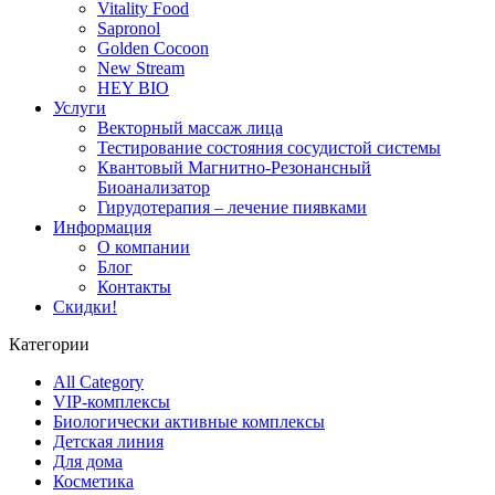
Vitality Food
Sapronol
Golden Cocoon
New Stream
HEY BIO
Услуги
Векторный массаж лица
Тестирование состояния сосудистой системы
Квантовый Магнитно-Резонансный
Биоанализатор
Гирудотерапия – лечение пиявками
Информация
О компании
Блог
Контакты
Скидки!
Категории
All Category
VIP-комплексы
Биологически активные комплексы
Детская линия
Для дома
Косметика