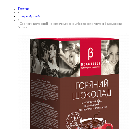
Главная
/
Товары Артлайф
/
«Сок чаги клеточный» с клеточным соком березового листа и боярышника
500мл