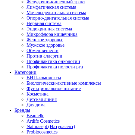
Желудочно-кишечный тракт
Лимфатическая система
Мочевыделительная система
Опорно-двигательная система
Нервная система
Эндокринная система
Микрофлора кишечника
Женское здоровье
Мужское здоровье
Обмен веществ
Против аллергии
Профилактика онкологии
Профилактика полости рта
Категории
ВИП-комплексы
Биологически-активные комплексы
Функциональное питание
Косметика
Детская линия
Для дома
Бренды
Beautelle
Artlife Cosmetics
Naturasept (Натурасепт)
Probiocosmetics