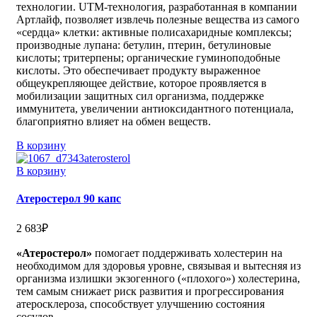
технологии. UTM-технология, разработанная в компании
Артлайф, позволяет извлечь полезные вещества из самого
«сердца» клетки: активные полисахаридные комплексы;
производные лупана: бетулин, птерин, бетулиновые
кислоты; тритерпены; органические гуминоподобные
кислоты. Это обеспечивает продукту выраженное
общеукрепляющее действие, которое проявляется в
мобилизации защитных сил организма, поддержке
иммунитета, увеличении антиоксидантного потенциала,
благоприятно влияет на обмен веществ.
В корзину
В корзину
Атеростерол 90 капс
2 683
₽
«Атеростерол»
помогает поддерживать холестерин на
необходимом для здоровья уровне, связывая и вытесняя из
организма излишки экзогенного («плохого») холестерина,
тем самым снижает риск развития и прогрессирования
атеросклероза, способствует улучшению состояния
сосудов.