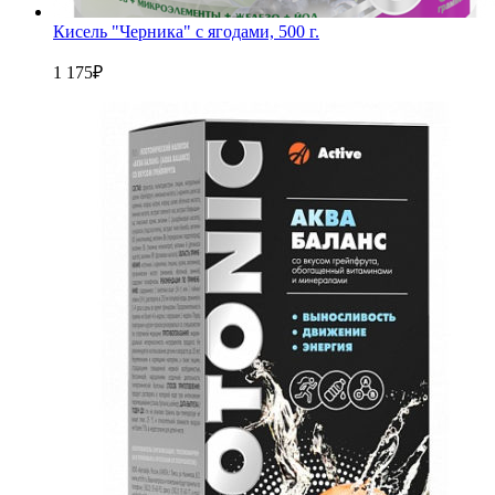
Кисель "Черника" с ягодами, 500 г.
1 175
₽