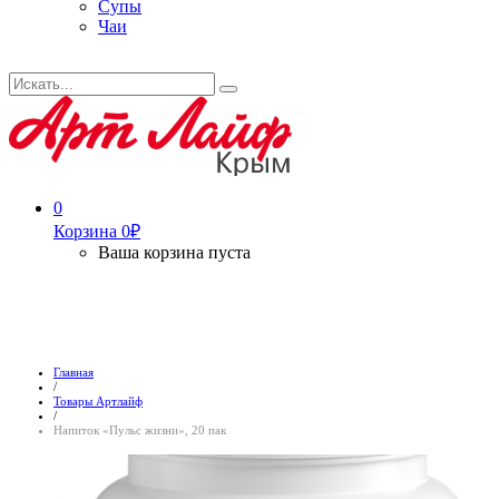
Супы
Чаи
Искать...
Search
0
Корзина
0
₽
Ваша корзина пуста
Главная
/
Товары Артлайф
/
Напиток «Пульс жизни», 20 пак