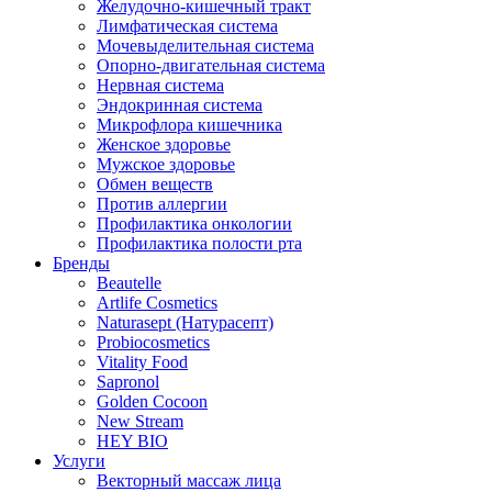
Желудочно-кишечный тракт
Лимфатическая система
Мочевыделительная система
Опорно-двигательная система
Нервная система
Эндокринная система
Микрофлора кишечника
Женское здоровье
Мужское здоровье
Обмен веществ
Против аллергии
Профилактика онкологии
Профилактика полости рта
Бренды
Beautelle
Artlife Cosmetics
Naturasept (Натурасепт)
Probiocosmetics
Vitality Food
Sapronol
Golden Cocoon
New Stream
HEY BIO
Услуги
Векторный массаж лица