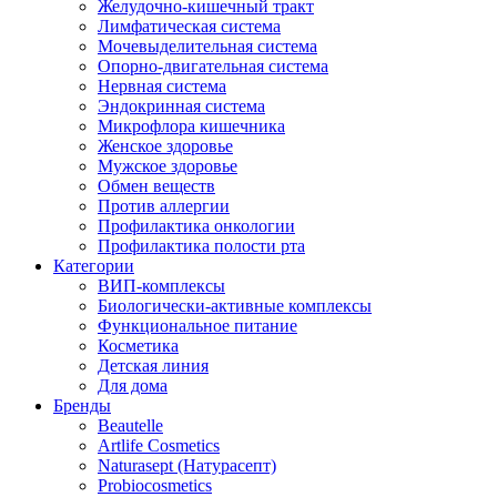
Желудочно-кишечный тракт
Лимфатическая система
Мочевыделительная система
Опорно-двигательная система
Нервная система
Эндокринная система
Микрофлора кишечника
Женское здоровье
Мужское здоровье
Обмен веществ
Против аллергии
Профилактика онкологии
Профилактика полости рта
Категории
ВИП-комплексы
Биологически-активные комплексы
Функциональное питание
Косметика
Детская линия
Для дома
Бренды
Beautelle
Artlife Cosmetics
Naturasept (Натурасепт)
Probiocosmetics