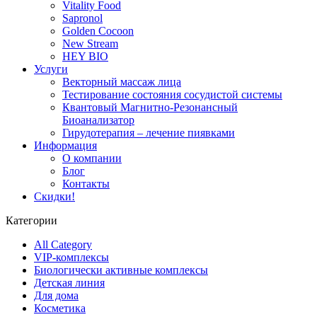
Vitality Food
Sapronol
Golden Cocoon
New Stream
HEY BIO
Услуги
Векторный массаж лица
Тестирование состояния сосудистой системы
Квантовый Магнитно-Резонансный
Биоанализатор
Гирудотерапия – лечение пиявками
Информация
О компании
Блог
Контакты
Скидки!
Категории
All Category
VIP-комплексы
Биологически активные комплексы
Детская линия
Для дома
Косметика