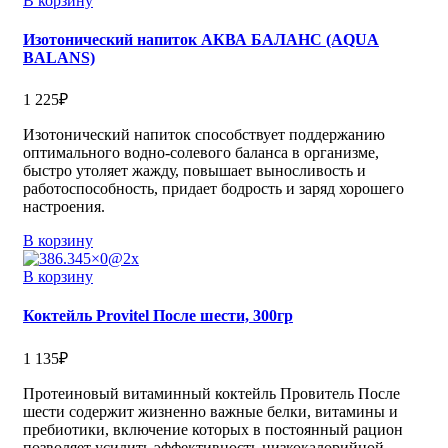
В корзину
Изотонический напиток АКВА БАЛАНС (AQUA
BALANS)
1 225
₽
Изотонический напиток способствует поддержанию
оптимального водно-солевого баланса в организме,
быстро утоляет жажду, повышает выносливость и
работоспособность, придает бодрость и заряд хорошего
настроения.
В корзину
В корзину
Коктейль Provitel После шести, 300гр
1 135
₽
Протеиновый витаминный коктейль Провитель После
шести содержит жизненно важные белки, витамины и
пребиотики, включение которых в постоянный рацион
позволяет усилить эффективность низкокалорийной